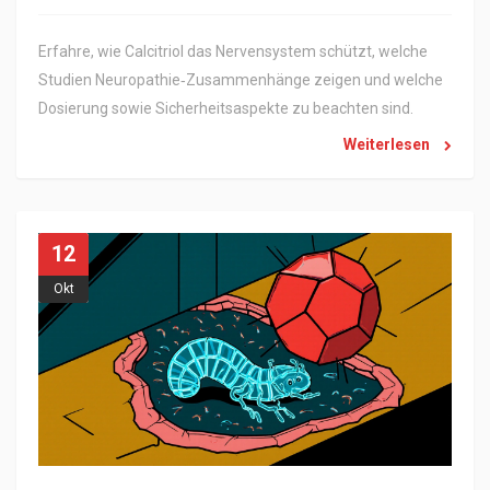
Erfahre, wie Calcitriol das Nervensystem schützt, welche
Studien Neuropathie‑Zusammenhänge zeigen und welche
Dosierung sowie Sicherheitsaspekte zu beachten sind.
Weiterlesen
12
Okt