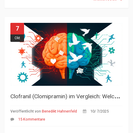
7
Okt
C
lofranil (Clomipramin) im Vergleich: Welche Alternativen gibt es und welche sind besser?
Veröffentlicht von
Benedikt Hahnenfeld
10/ 7/2025
15 Kommentare