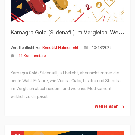
K
amagra Gold (Sildenafil) im Vergleich: Welche Alternativen funktionieren wirklich?
Veröffentlicht von
Benedikt Hahnenfeld
10/18/2025
11 Kommentare
Kamagra Gold (Sildenafil) ist beliebt, aber nicht immer die
beste Wahl. Erfahre, wie Viagra, Cialis, Levitra und Stendra
im Vergleich abschneiden - und welches Medikament
wirklich zu dir passt.
Weiterlesen