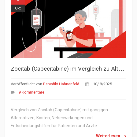
Okt
Z
ocitab (Capecitabine) im Vergleich zu Alternativen - Vor- und Nachteile
Veröffentlicht von
Benedikt Hahnenfeld
10/ 8/2025
9 Kommentare
Vergleich von Zocitab (Capecitabine) mit gängigen
Alternativen, Kosten, Nebenwirkungen und
Entscheidungshilfen für Patienten und Ärzte.
Weiterlesen