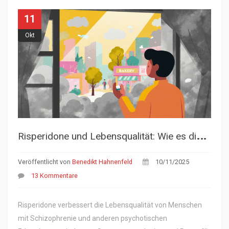
11
Okt
R
isperidone und Lebensqualität: Wie es die psychische Gesundheit und das Wohlbefinden verbessert
Veröffentlicht von
Benedikt Hahnenfeld
10/11/2025
13 Kommentare
Risperidone verbessert die Lebensqualität von Menschen
mit Schizophrenie und anderen psychotischen