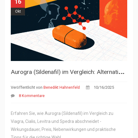
16
Okt
A
urogra (Sildenafil) im Vergleich: Alternativen, Wirkungsdauer & Kosten
Veröffentlicht von
Benedikt Hahnenfeld
10/16/2025
8 Kommentare
Erfahren Sie, wie Aurogra (Sildenafil) im Vergleich zu
Viagra, Cialis, Levitra und Spedra abschneidet -
Wirkungsdauer, Preis, Nebenwirkungen und praktische
Tipps für die richtige Wahl.