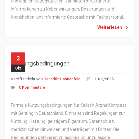
und legalen Bezugsquellen. Wir bieten strukturierte
Informationen zu Nebenwirkungen, Dosierungen und
Krankheiten, um informierte Gespräche mit Fachpersonal
zu unterstützen. Unsere Inhalte ersetzen keine
Weiterlesen
medizinische Beratung. Verantwortlich ist Benedikt
Hahnenfeld, Leopoldstraße 50, 80802 München,
Deutschland.
3
Nutzungsbedingungen
Okt
Veröffentlicht von
Benedikt Hahnenfeld
10/ 3/2025
0 Kommentare
Formale Nutzungsbedingungen für Kailash ArzneiKompass
mit Geltung in Deutschland. Enthalten sind Regelungen zur
Nutzung, Haftung, geistigem Eigentum, Datenschutz,
medizinischen Hinweisen und Verträgen mit Dritten. Die
Bedingungen definieren zulässige und unzulässige