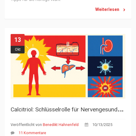
Weiterlesen
13
Okt
C
alcitriol: Schlüsselrolle für Nervengesundheit und Neuropathie
Veröffentlicht von
Benedikt Hahnenfeld
10/13/2025
11 Kommentare