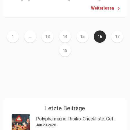
Nutzung, Verfügbarkeit, Änderungen sowie Verbraucher-
Weiterlesen
und Gerichtsstandsregelungen. Kontaktangaben des
Anbieters Benedikt Hahnenfeld sind integriert.
1
…
13
14
15
16
17
18
Letzte Beiträge
Polypharmazie-Risiko-Checkliste: Gefährliche Medikamentenkombinationen erkennen
Jan 23 2026