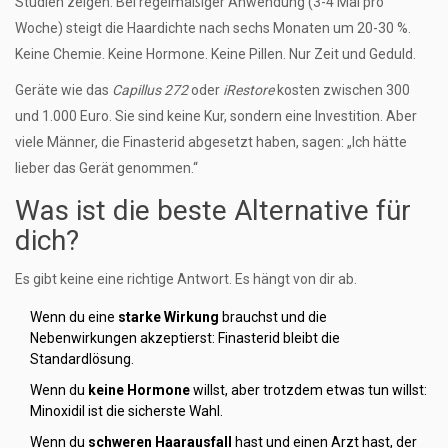
Studien zeigen: Bei regelmäßiger Anwendung (3-4 Mal pro
Woche) steigt die Haardichte nach sechs Monaten um 20-30 %.
Keine Chemie. Keine Hormone. Keine Pillen. Nur Zeit und Geduld.
Geräte wie das
Capillus 272
oder
iRestore
kosten zwischen 300
und 1.000 Euro. Sie sind keine Kur, sondern eine Investition. Aber
viele Männer, die Finasterid abgesetzt haben, sagen: „Ich hätte
lieber das Gerät genommen.“
Was ist die beste Alternative für
dich?
Es gibt keine eine richtige Antwort. Es hängt von dir ab.
Wenn du eine
starke Wirkung
brauchst und die
Nebenwirkungen akzeptierst: Finasterid bleibt die
Standardlösung.
Wenn du
keine Hormone
willst, aber trotzdem etwas tun willst:
Minoxidil ist die sicherste Wahl.
Wenn du
schweren Haarausfall
hast und einen Arzt hast, der