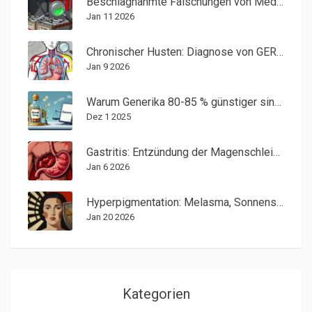
Beschlagnahmte Fälschungen von Medikamenten: Fallbeispiele und gelernte Lehren
Jan 11 2026
Chronischer Husten: Diagnose von GERD, Asthma und Postnasalem Tropfen
Jan 9 2026
Warum Generika 80-85 % günstiger sind als Markenmedikamente
Dez 1 2025
Gastritis: Entzündung der Magenschleimhaut und Behandlung von H. pylori
Jan 6 2026
Hyperpigmentation: Melasma, Sonnenschäden und wirksame Cremes
Jan 20 2026
Kategorien