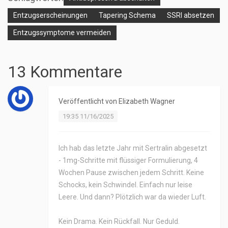
Entzugserscheinungen
Tapering Schema
SSRI absetzen
Entzugssymptome vermeiden
13 Kommentare
Veröffentlicht von
Elizabeth Wagner
19:35 11/16/2025
Ich hab das letzte Jahr mit Sertralin abgesetzt
- 1mg-Schritte mit flüssiger Formulierung, 4
Wochen Pause zwischen jedem Schritt. Keine
Schocks, kein Schwindel. Einfach nur leise
Leere. Und dann? Plötzlich war da wieder Luft.
Kein Drama. Kein Rückfall. Nur Geduld.