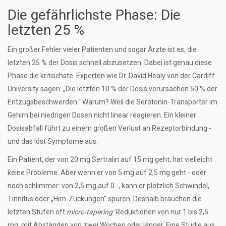
Die gefährlichste Phase: Die
letzten 25 %
Ein großer Fehler vieler Patienten und sogar Ärzte ist es, die
letzten 25 % der Dosis schnell abzusetzen. Dabei ist genau diese
Phase die kritischste. Experten wie Dr. David Healy von der Cardiff
University sagen: „Die letzten 10 % der Dosis verursachen 50 % der
Entzugsbeschwerden.“ Warum? Weil die Serotonin-Transporter im
Gehirn bei niedrigen Dosen nicht linear reagieren. Ein kleiner
Dosisabfall führt zu einem großen Verlust an Rezeptorbindung -
und das löst Symptome aus.
Ein Patient, der von 20 mg Sertralin auf 15 mg geht, hat vielleicht
keine Probleme. Aber wenn er von 5 mg auf 2,5 mg geht - oder
noch schlimmer: von 2,5 mg auf 0 -, kann er plötzlich Schwindel,
Tinnitus oder „Hirn-Zuckungen“ spüren. Deshalb brauchen die
letzten Stufen oft
micro-tapering
: Reduktionen von nur 1 bis 2,5
mg, mit Abständen von zwei Wochen oder länger. Eine Studie aus