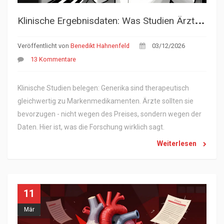
K
linische Ergebnisdaten: Was Studien Ärzten über Generika sagen
Veröffentlicht von
Benedikt Hahnenfeld
03/12/2026
13 Kommentare
Klinische Studien belegen: Generika sind therapeutisch
gleichwertig zu Markenmedikamenten. Ärzte sollten sie
bevorzugen - nicht wegen des Preises, sondern wegen der
Daten. Hier ist, was die Forschung wirklich sagt.
Weiterlesen
11
Mär