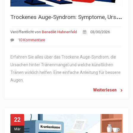
T
rockenes Auge-Syndrom: Symptome, Ursachen und Hilfe durch künstliche Tränen
Veröffentlicht von
Benedikt Hahnenfeld
03/30/2026
10 Kommentare
Erfahren Sie alles über das Trockene Auge-Syndrom, die
Ursachen hinter Tränenmangel und welche künstlichen
Tränen wirklich helfen. Eine einfache Anleitung für bessere
Augen.
Weiterlesen
22
Mär