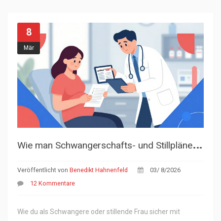
8
Mär
W
ie man Schwangerschafts- und Stillpläne zur Medikamentensicherheit bespricht
Veröffentlicht von
Benedikt Hahnenfeld
03/ 8/2026
12 Kommentare
Wie du als Schwangere oder stillende Frau sicher mit