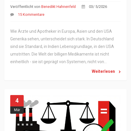
Veröffentlicht von
Benedikt Hahnenfeld
03/ 5/2026
15 Kommentare
Wie Ärzte und Apotheker in Europa, Asien und den USA
Generika sehen, unterscheidet sich stark. In Deutschland
sind sie Standard, in Indien Lebensgrundlage, in den USA
umstritten. Die Welt der billigen Medikamente ist nicht
einheitlich - sie ist geprägt von Systemen, nicht von
Wirkstoffen.
Weiterlesen
4
Mär