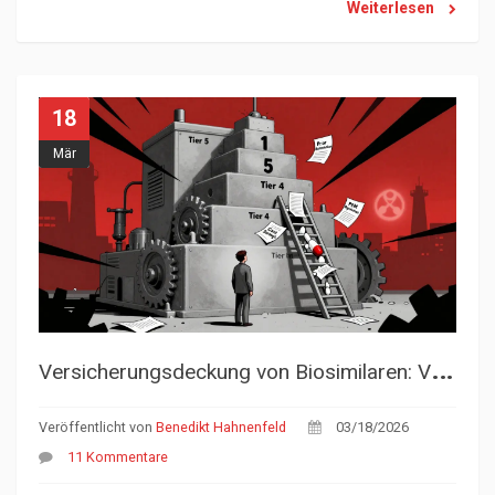
Weiterlesen
18
Mär
V
ersicherungsdeckung von Biosimilaren: Vorabgenehmigung und Einstufung
Veröffentlicht von
Benedikt Hahnenfeld
03/18/2026
11 Kommentare