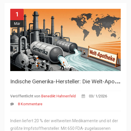
1
Mär
I
ndische Generika-Hersteller: Die Welt-Apotheke und ihre Exporte
Veröffentlicht von
Benedikt Hahnenfeld
03/ 1/2026
8 Kommentare
Indien liefert 20 % der weltweiten Medikamente und ist der
größte Impfstoffhersteller. Mit 650 FDA-zugelassenen