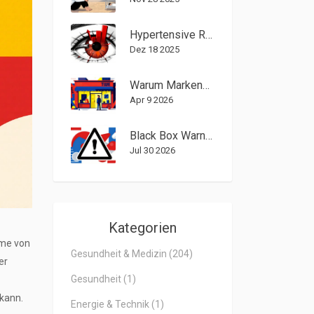
Hypertensive Retinopathy: Wie hoher Blutdruck das Auge schädigt
Dez 18 2025
Warum Markenstabilität gewinnt: Wann Konsistenz besser ist als Anpassung
Apr 9 2026
Black Box Warnung: Was das stärkste FDA-Sicherheitssignal wirklich bedeutet
Jul 30 2026
Kategorien
me von
Gesundheit & Medizin
(204)
er
Gesundheit
(1)
 kann.
Energie & Technik
(1)