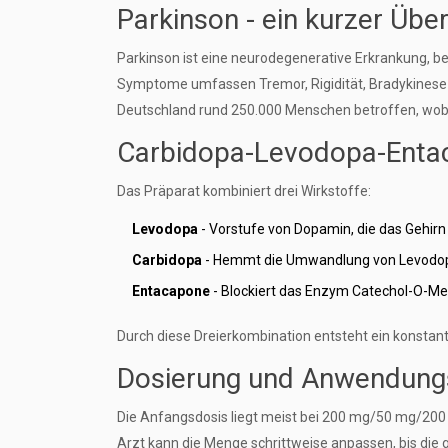
Parkinson - ein kurzer Über
Parkinson ist eine neurodegenerative Erkrankung, b
Symptome umfassen Tremor, Rigidität, Bradykinese un
Deutschland rund 250.000 Menschen betroffen, wobei
Carbidopa-Levodopa-Entac
Das Präparat kombiniert drei Wirkstoffe:
Levodopa
- Vorstufe von Dopamin, die das Gehirn
Carbidopa
- Hemmt die Umwandlung von Levodopa
Entacapone
- Blockiert das Enzym Catechol-O-Me
Durch diese Dreierkombination entsteht ein konstan
Dosierung und Anwendungsr
Die Anfangsdosis liegt meist bei 200 mg/50 mg/200
Arzt kann die Menge schrittweise anpassen, bis die 