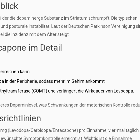
blick
ei der die dopaminerge Substanz im Striatum schrumpft. Die typischen
d posturale Instabilität. Laut der Deutschen Parkinson Vereinigung si
 die Inzidenz mit dem Alter steigt.
apone im Detail
 erreichen kann.
 in der Peripherie, sodass mehr im Gehirn ankommt.
thyltransferase (COMT) und verlängert die Wirkdauer von Levodopa.
teres Dopaminlevel, was Schwankungen der motorischen Kontrolle reduz
ichtlinien
 mg (Levodopa/Carbidopa/Entacapone) pro Einnahme, vier‑mal täglich.
gewünschte Symptomkontrolle erreicht ist. Wichtig ist die Einnahme