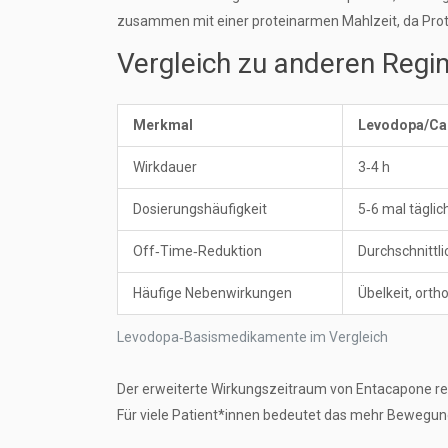
zusammen mit einer proteinarmen Mahlzeit, da Pro
Vergleich zu anderen Reg
Merkmal
Levodopa/Ca
Wirkdauer
3‑4 h
Dosierungshäufigkeit
5‑6 mal täglic
Off‑Time‑Reduktion
Durchschnittli
Häufige Nebenwirkungen
Übelkeit, orth
Levodopa‑Basismedikamente im Vergleich
Der erweiterte Wirkungszeitraum von Entacapone redu
Für viele Patient*innen bedeutet das mehr Bewegun