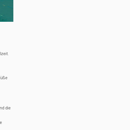
zeit.
 Füße
nd die
ie