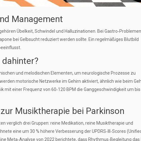
und Management
ehören Übelkeit, Schwindel und Halluzinationen. Bei Gastro‑Probleme
apone bei Gelbsucht reduziert werden sollte. Ein regelmäßiges Blutbild
eeinflusst.
 dahinter?
ythmischen und melodischen Elementen, um neurologische Prozesse zu
werden motorische Netzwerke im Gehirn aktiviert, ähnlich wie beim Ge
sik mit einer Frequenz von 60‑120 BPM die Ganggeschwindigkeit um bis
 zur Musiktherapie bei Parkinson
ten verglich drei Gruppen: reine Medikation, reine Musiktherapie und
chnete eine um 30 % höhere Verbesserung der UPDRS‑III‑Scores (Unifie
Eine Meta‑Analyse von 2022 berichtete, dass Rhythmus‑Begleitung das 