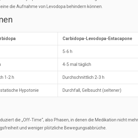
teine die Aufnahme von Levodopa behindern können.
imen
rbidopa
Carbidopa-Levodopa-Entacapone
5‑6 h
h
4‑5 mal täglich
ch 1‑2 h
Durchschnittlich 2‑3 h
ostatische Hypotonie
Durchfall, Gelbsucht (seltener)
ziert die „Off‑Time“, also Phasen, in denen die Medikation nicht mehr 
gsfreiheit und weniger plötzliche Bewegungsabbrüche.