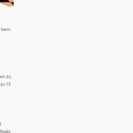
n kann
hen zu
 zu 15
d
Risiko