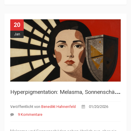
20
Jan
H
yperpigmentation: Melasma, Sonnenschäden und wirksame Cremes
Veröffentlicht von
Benedikt Hahnenfeld
01/20/2026
9 Kommentare