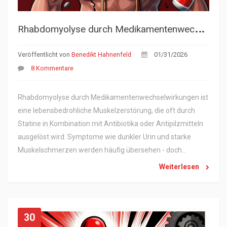
R
habdomyolyse durch Medikamentenwechselwirkungen: Muskelabbau als lebensbedrohliche Notfallsituation
Veröffentlicht von
Benedikt Hahnenfeld
01/31/2026
8 Kommentare
Rhabdomyolyse durch Medikamentenwechselwirkungen ist
eine lebensbedrohliche Muskelzerstörung, die oft durch
Statine in Kombination mit Antibiotika oder Antipilzmitteln
ausgelöst wird. Symptome wie dunkler Urin und starke
Muskelschmerzen werden häufig übersehen - doch
schnelles Handeln rettet Nieren und Leben.
Weiterlesen
30