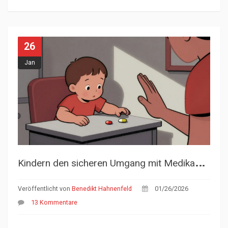
26
Jan
K
indern den sicheren Umgang mit Medikamenten zu Hause und in der Schule beibringen
Veröffentlicht von
Benedikt Hahnenfeld
01/26/2026
13 Kommentare