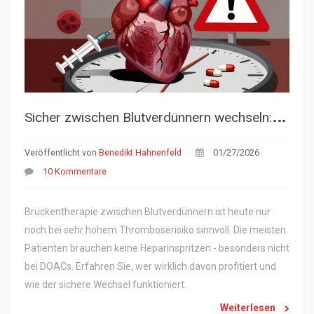
S
icher zwischen Blutverdünnern wechseln: Die aktuelle Leitlinie zur Brückentherapie
Veröffentlicht von
Benedikt Hahnenfeld
01/27/2026
10 Kommentare
Brückentherapie zwischen Blutverdünnern ist heute nur
noch bei sehr hohem Thromboserisiko sinnvoll. Die meisten
Patienten brauchen keine Heparinspritzen - besonders nicht
bei DOACs. Erfahren Sie, wer wirklich davon profitiert und
wie der sichere Wechsel funktioniert.
Weiterlesen