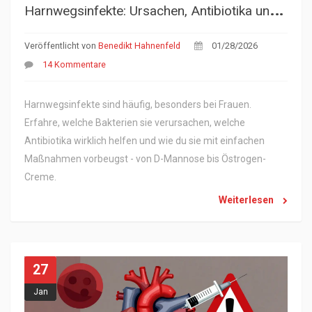
H
arnwegsinfekte: Ursachen, Antibiotika und effektive Vorbeugung
Veröffentlicht von
Benedikt Hahnenfeld
01/28/2026
14 Kommentare
Harnwegsinfekte sind häufig, besonders bei Frauen.
Erfahre, welche Bakterien sie verursachen, welche
Antibiotika wirklich helfen und wie du sie mit einfachen
Maßnahmen vorbeugst - von D-Mannose bis Östrogen-
Creme.
Weiterlesen
27
Jan