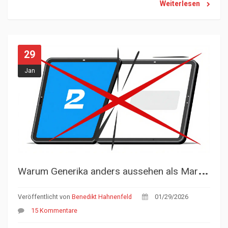
Weiterlesen
29
Jan
W
arum Generika anders aussehen als Markenmedikamente
Veröffentlicht von
Benedikt Hahnenfeld
01/29/2026
15 Kommentare