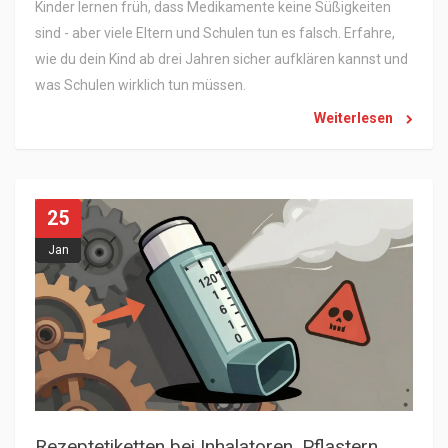
Kinder lernen früh, dass Medikamente keine Süßigkeiten
sind - aber viele Eltern und Schulen tun es falsch. Erfahre,
wie du dein Kind ab drei Jahren sicher aufklären kannst und
was Schulen wirklich tun müssen.
Weiterlesen
25
Jan
R
ezeptetiketten bei Inhalatoren, Pflastern und Injektionen richtig lesen