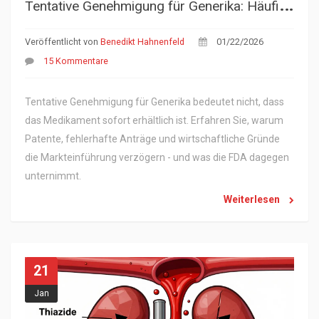
T
entative Genehmigung für Generika: Häufige Gründe für Verzögerungen
Veröffentlicht von
Benedikt Hahnenfeld
01/22/2026
15 Kommentare
Tentative Genehmigung für Generika bedeutet nicht, dass
das Medikament sofort erhältlich ist. Erfahren Sie, warum
Patente, fehlerhafte Anträge und wirtschaftliche Gründe
die Markteinführung verzögern - und was die FDA dagegen
unternimmt.
Weiterlesen
21
Jan