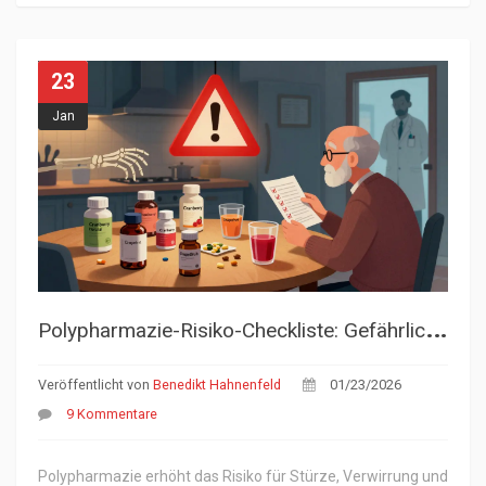
23
Jan
P
olypharmazie-Risiko-Checkliste: Gefährliche Medikamentenkombinationen erkennen
Veröffentlicht von
Benedikt Hahnenfeld
01/23/2026
9 Kommentare
Polypharmazie erhöht das Risiko für Stürze, Verwirrung und