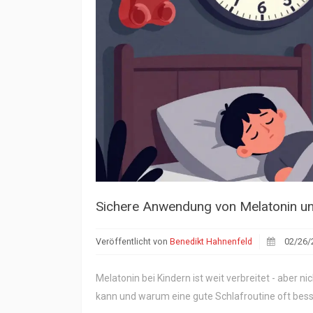
Sichere Anwendung von Melatonin und 
Veröffentlicht von
Benedikt Hahnenfeld
02/26/
Melatonin bei Kindern ist weit verbreitet - aber n
kann und warum eine gute Schlafroutine oft besser