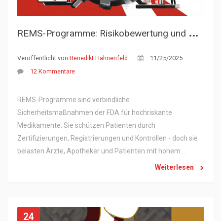
R
EMS-Programme: Risikobewertung und Minimierung bei verschreibungspflichtigen Medikamenten
Veröffentlicht von
Benedikt Hahnenfeld
11/25/2025
12 Kommentare
REMS-Programme sind verbindliche
Sicherheitsmaßnahmen der FDA für hochriskante
Medikamente. Sie schützen Patienten durch
Zertifizierungen, Registrierungen und Kontrollen - doch sie
belasten Ärzte, Apotheker und Patienten mit hohem
administrativem Aufwand.
Weiterlesen
24