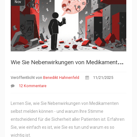
Nov
W
ie Sie Nebenwirkungen von Medikamenten während der Behandlung ansprechen
Veröffentlicht von
Benedikt Hahnenfeld
11/21/2025
12 Kommentare
Lernen Sie, wie Sie Nebenwirkungen von Medikamenten
selbst melden können - und warum Ihre Stimme
entscheidend für die Sicherheit aller Patienten ist. Erfahren
Sie, wie einfach es ist, wie Sie es tun und warum es so
wichtig ist.