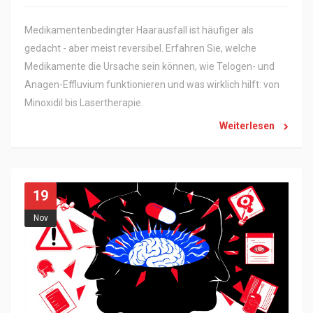
Medikamentenbedingter Haarausfall ist häufiger als
gedacht - aber meist reversibel. Erfahren Sie, welche
Medikamente die Ursache sein können, wie Telogen- und
Anagen-Effluvium funktionieren und was wirklich hilft: von
Minoxidil bis Lasertherapie.
Weiterlesen
19
Nov