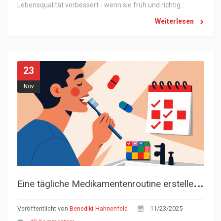
Lebensqualität verbessert - wenn sie früh und richtig
eingesetzt werden.
Weiterlesen
23
Nov
E
ine tägliche Medikamentenroutine erstellen, die Sie einhalten können
Veröffentlicht von
Benedikt Hahnenfeld
11/23/2025