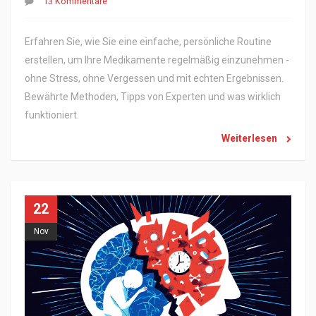
13 Kommentare
Erfahren Sie, wie Sie eine einfache, persönliche Routine
erstellen, um Ihre Medikamente regelmäßig einzunehmen -
ohne Stress, ohne Vergessen und mit echten Ergebnissen.
Bewährte Methoden, Tipps von Experten und was wirklich
funktioniert.
Weiterlesen
22
Nov