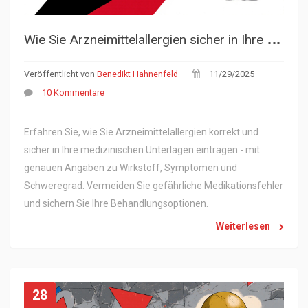
W
ie Sie Arzneimittelallergien sicher in Ihre medizinischen Unterlagen eintragen
Veröffentlicht von
Benedikt Hahnenfeld
11/29/2025
10 Kommentare
Erfahren Sie, wie Sie Arzneimittelallergien korrekt und
sicher in Ihre medizinischen Unterlagen eintragen - mit
genauen Angaben zu Wirkstoff, Symptomen und
Schweregrad. Vermeiden Sie gefährliche Medikationsfehler
und sichern Sie Ihre Behandlungsoptionen.
Weiterlesen
28