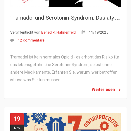
T
ramadol und Serotonin-Syndrom: Das atypische Opioid-Risiko
Veröffentlicht von
Benedikt Hahnenfeld
11/19/2025
12 Kommentare
Tramadol ist kein normales Opioid - es erhöht das Risiko für
das lebensgefährliche Serotonin-Syndrom, selbst ohne
andere Medikamente. Erfahren Sie, warum, wer betroffen
ist und was Sie tun müssen.
Weiterlesen
19
Nov