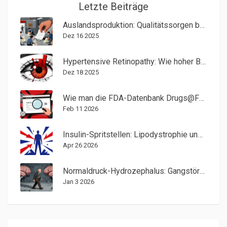
Letzte Beiträge
Auslandsproduktion: Qualitätssorgen bei Übersee-Produktionen
Dez 16 2025
Hypertensive Retinopathy: Wie hoher Blutdruck das Auge schädigt
Dez 18 2025
Wie man die FDA-Datenbank Drugs@FDA nutzt, um offizielle Medikamenteninformationen zu finden
Feb 11 2026
Insulin-Spritstellen: Lipodystrophie und Hämatome richtig erkennen und vermeiden
Apr 26 2026
Normaldruck-Hydrozephalus: Gangstörungen, kognitive Beeinträchtigungen und Shunts
Jan 3 2026