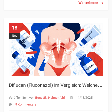
Weiterlesen
18
Nov
D
iflucan (Fluconazol) im Vergleich: Welche Alternativen gibt es und welche ist die beste?
Veröffentlicht von
Benedikt Hahnenfeld
11/18/2025
9 Kommentare