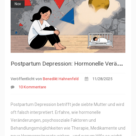
Nov
P
ostpartum Depression: Hormonelle Veränderungen und Behandlungsmöglichkeiten
Veröffentlicht von
Benedikt Hahnenfeld
11/28/2025
10 Kommentare
Postpartum Depression betrifft jede siebte Mutter und wird
oft falsch interpretiert. Erfahre, wie hormonelle
Veränderungen, psychosoziale Faktoren und
Behandlungsmöglichkeiten wie Therapie, Medikamente und