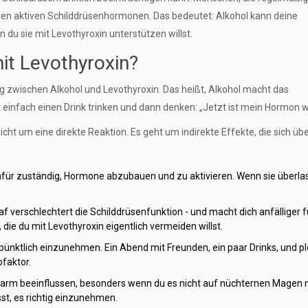
 den aktiven Schilddrüsenhormonen. Das bedeutet: Alkohol kann deine
du sie mit Levothyroxin unterstützen willst.
mit Levothyroxin?
g zwischen Alkohol und Levothyroxin. Das heißt, Alkohol macht das
einfach einen Drink trinken und dann denken: „Jetzt ist mein Hormon w
ht um eine direkte Reaktion. Es geht um indirekte Effekte, die sich üb
dafür zuständig, Hormone abzubauen und zu aktivieren. Wenn sie überlast
laf verschlechtert die Schilddrüsenfunktion - und macht dich anfälliger f
e du mit Levothyroxin eigentlich vermeiden willst.
 pünktlich einzunehmen. Ein Abend mit Freunden, ein paar Drinks, und pl
ofaktor.
Darm beeinflussen, besonders wenn du es nicht auf nüchternen Magen
st, es richtig einzunehmen.