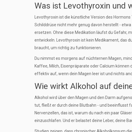
Was ist Levothyroxin und 
Levothyroxin ist die künstliche Version des Hormons
Schilddrüse nicht mehr genug davon herstellt - etw
ersetzen. Ohne diese Medikation läufst du Gefahr,
entwickeln. Levothyroxin ist kein Medikament, das d
braucht, um richtig zu funktionieren.
Du nimmst es morgens auf nüchternen Magen, mindeste
Kaffee, Milch, Eisenpräparate oder Calcium können
effektiv auf, wenn dein Magen leer ist und nichts an
Wie wirkt Alkohol auf dein
Alkohol wird über den Magen und den Darm aufgenom
tut, fließt er durch deine Blutbahn - und beeinfluss
Nervenzellen, das ist, warum du nach ein paar Gläsern
einzuschlafen. Und er belastet deine Leber, deine B
Studien zeigen, dass chronischer Alkoholkonsum die