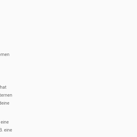
lemen
 hat
hternen
deine
 eine
B. eine