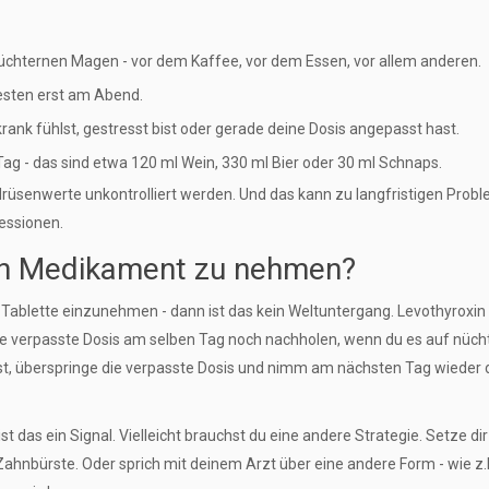
chternen Magen - vor dem Kaffee, vor dem Essen, vor allem anderen.
esten erst am Abend.
rank fühlst, gestresst bist oder gerade deine Dosis angepasst hast.
Tag - das sind etwa 120 ml Wein, 330 ml Bier oder 30 ml Schnaps.
lddrüsenwerte unkontrolliert werden. Und das kann zu langfristigen Prob
essionen.
ein Medikament zu nehmen?
 Tablette einzunehmen - dann ist das kein Weltuntergang. Levothyroxin
die verpasste Dosis am selben Tag noch nachholen, wenn du es auf nüc
t, überspringe die verpasste Dosis und nimm am nächsten Tag wieder 
ist das ein Signal. Vielleicht brauchst du eine andere Strategie. Setze dir
ahnbürste. Oder sprich mit deinem Arzt über eine andere Form - wie z.