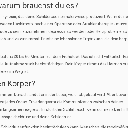
warum brauchst du es?
Thyroxin
, das deine Schilddrüse normalerweise produziert. Wenn deine
a wegen Hashimoto, nach einer Operation oder Strahlentherapie - musst
 müde zu sein, zuzunehmen, depressiv zu werden oder Herzprobleme zu
u ab und zu einnimmst. Es ist eine lebenslange Ergänzung, die dein Körp
ns 30 bis 60 Minuten vor dem Frühstück. Das ist nicht willkürlich. Es
 die Aufnahme stark beeinträchtigen. Dein Körper nimmt das Hormon nu
deres im Weg ist.
en Körper?
men. Danach landet er in der Leber, wo er abgebaut wird. Aber bevor 
t fast jedes Organ. Er verlangsamt die Kommunikation zwischen deinen
 langsamer reagierst. Er stört den Schlaf, auch wenn du meinst, er hilft
auchspeicheldrüse und deine Schilddrüse.
 Schilddrüsenfunktion beeinträchtigen kann. Menschen, die regelmäßig 