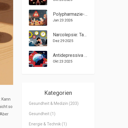
Polypharmazie-Risiko-Checkliste: Gefährliche Medikamentenkombinationen erkennen
Jan 23 2026
Narcolepsie: Tagesschläfrigkeit und Stimulanzienbehandlung
Dez 29 2025
Antidepressiva abschalten: Bewährte Schemata zur Minimierung von Entzugserscheinungen
Okt 23 2025
Kategorien
: Kann
Gesundheit & Medizin
(203)
nicht so
Gesundheit
(1)
 Aber
Energie & Technik
(1)