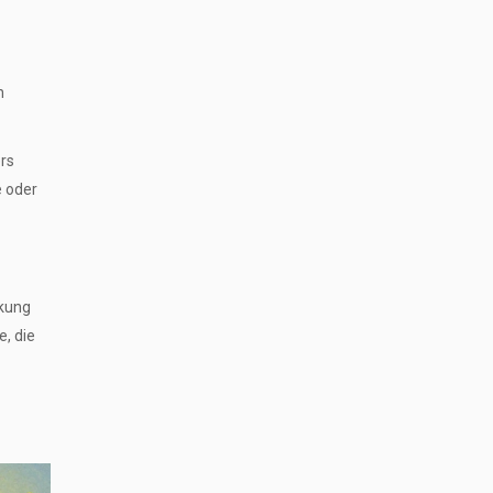
n
rs
e oder
rkung
e, die