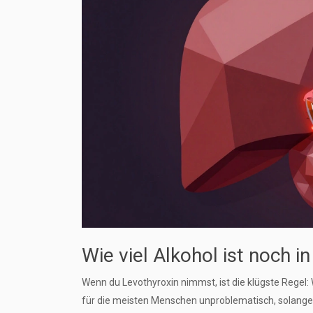
Wie viel Alkohol ist noch i
Wenn du Levothyroxin nimmst, ist die klügste Regel: W
für die meisten Menschen unproblematisch, solange