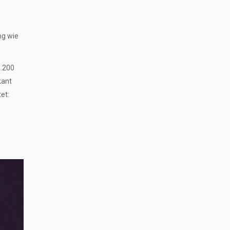
ng wie
1.200
kant
et: