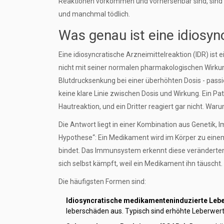
Reaktionen vorkommen und vorhersehbar sind, sind 
und manchmal tödlich.
Was genau ist eine idiosyn
Eine idiosyncratische Arzneimittelreaktion (IDR) ist
nicht mit seiner normalen pharmakologischen Wirk
Blutdrucksenkung bei einer überhöhten Dosis - passie
keine klare Linie zwischen Dosis und Wirkung. Ein 
Hautreaktion, und ein Dritter reagiert gar nicht. War
Die Antwort liegt in einer Kombination aus Genetik
Hypothese“: Ein Medikament wird im Körper zu einem
bindet. Das Immunsystem erkennt diese veränderten Pro
sich selbst kämpft, weil ein Medikament ihn täuscht.
Die häufigsten Formen sind:
Idiosyncratische medikamenteninduzierte Leber
leberschäden aus. Typisch sind erhöhte Leberwerte