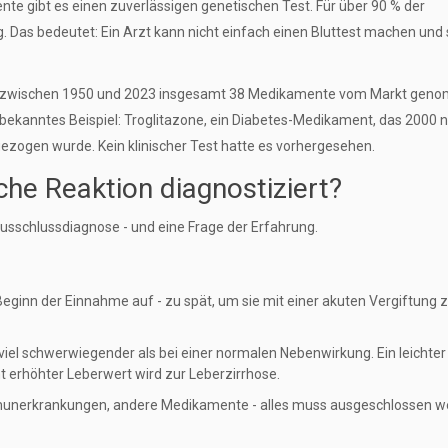
nte gibt es einen zuverlässigen genetischen Test. Für über 90 % der
g. Das bedeutet: Ein Arzt kann nicht einfach einen Bluttest machen und
t zwischen 1950 und 2023 insgesamt 38 Medikamente vom Markt gen
n bekanntes Beispiel: Troglitazone, ein Diabetes-Medikament, das 2000 
zogen wurde. Kein klinischer Test hatte es vorhergesehen.
che Reaktion diagnostiziert?
Ausschlussdiagnose - und eine Frage der Erfahrung.
 Beginn der Einnahme auf - zu spät, um sie mit einer akuten Vergiftung 
viel schwerwiegender als bei einer normalen Nebenwirkung. Ein leichter
ht erhöhter Leberwert wird zur Leberzirrhose.
mmunerkrankungen, andere Medikamente - alles muss ausgeschlossen w