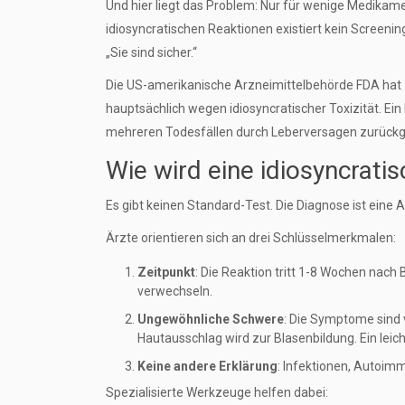
Und hier liegt das Problem: Nur für wenige Medikame
idiosyncratischen Reaktionen existiert kein Screenin
„Sie sind sicher.“
Die US-amerikanische Arzneimittelbehörde FDA ha
hauptsächlich wegen idiosyncratischer Toxizität. Ei
mehreren Todesfällen durch Leberversagen zurückge
Wie wird eine idiosyncratis
Es gibt keinen Standard-Test. Die Diagnose ist eine 
Ärzte orientieren sich an drei Schlüsselmerkmalen:
Zeitpunkt
: Die Reaktion tritt 1-8 Wochen nach
verwechseln.
Ungewöhnliche Schwere
: Die Symptome sind 
Hautausschlag wird zur Blasenbildung. Ein leic
Keine andere Erklärung
: Infektionen, Autoi
Spezialisierte Werkzeuge helfen dabei: