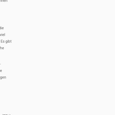
ennen
die
iel
 Es gibt
che
-
ne
egen