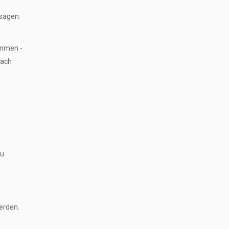
 sagen:
ommen -
nach
zu
erden.