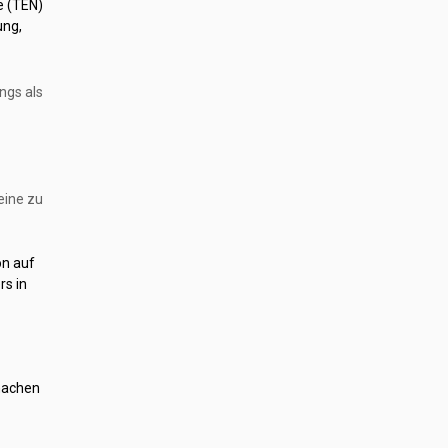
e (TEN)
ung,
ngs als
eine zu
on auf
rs in
machen