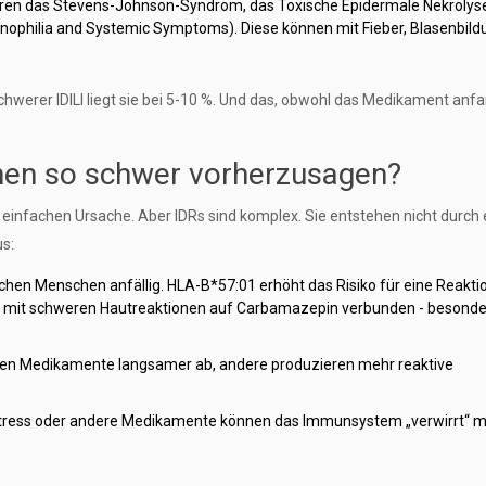
ören das Stevens-Johnson-Syndrom, das Toxische Epidermale Nekrolys
ophilia and Systemic Symptoms). Diese können mit Fieber, Blasenbild
 schwerer IDILI liegt sie bei 5-10 %. Und das, obwohl das Medikament anfa
nen so schwer vorherzusagen?
r einfachen Ursache. Aber IDRs sind komplex. Sie entstehen nicht durch 
us:
en Menschen anfällig. HLA-B*57:01 erhöht das Risiko für eine Reakti
t mit schweren Hautreaktionen auf Carbamazepin verbunden - besonde
uen Medikamente langsamer ab, andere produzieren mehr reaktive
n, Stress oder andere Medikamente können das Immunsystem „verwirrt“ 