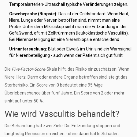
Temporalarterien-Ultraschall typische Veränderungen zeigen.
Gewebeprobe (Biopsie):
Das ist der Goldstandard. Wenn Haut,
Niere, Lunge oder Nerven betroffen sind, nimmt man eine
Probe. Unter dem Mikroskop sieht man die Entzündung in der
Gefäßwand, oft mit Zelltrümmern (leukoklastische Vasculitis).
Bei Nierenbeteiligung ist eine Nierenbiopsie entscheidend.
Urinuntersuchung:
Blut oder Eiweiß im Urin sind ein Warnsignal
für Nierenbeteiligung - auch wenn der Patient sich gut fühlt.
Die
Five-Factor-Score
-Skala hilft, das Risiko einzuschätzen: Wenn
Niere, Herz, Darm oder andere Organe betroffen sind, steigt das
Sterberisiko. Ein Score von 0 bedeutet eine 95 %ige
Überlebenschance über fünf Jahre. Ein Score von 2 oder mehr
sinkt auf unter 50 %.
Wie wird Vasculitis behandelt?
Die Behandlung hat zwei Ziele: Die Entzündung stoppen und
langfristig Remission erreichen - ohne dauerhafte Schäden.