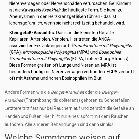
Nierenversagen oder Nervenschäden verursachen. Bei Kindern
ist die
Kawasaki-Krankheit
die häufigste Form. Sie kann zu
Aneurysmen in den Herzkranzgefäßen führen - das ist
lebensgefährlich, wenn sie nicht rechtzeitig behandelt wird.
Kleingefäß-Vasculitis:
Das sind die kleinsten Gefäße:
Kapillaren, Arteriolen, Venolen. Hier treten die ANCA-
assoziierten Erkrankungen auf:
Granulomatose mit Polyangiitis
(GPA),
Microskopische Polyangiitis
(MPA) und
Eosinophile
Granulomatose mit Polyangiitis
(EGPA, früher Churg-Strauss).
Diese Formen greifen oft Lunge und Nieren an. MPA ist
besonders häufig mit Nierenversagen verbunden. EGPA verläuft
oft mit Asthma und hohen Eosinophilen im Blut.
Andere Formen wie die
Behçet-Krankheit
oder die
Buerger-
Krankheit
(Thromboangiitis obliterans) gehören zu Sonderfällen.
Letztere tritt fast nur bei Rauchern auf und zerstört die Gefäße an
Händen und Füßen. Hier hilft nur eines: sofort mit dem Rauchen
aufhören. Alle anderen Behandlungen sind dann sinnlos.
Welche Symptome weisen auf