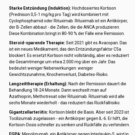
Starke Entzündung (Induktion):
Hochdosiertes Kortison
(Prednison 0,5-1 mg/kg pro Tag) wird kombiniert mit
Cyclophosphamid oder Rituximab. Rituximab ist ein Antikörper,
der B-Zellen abbaut - die Zellen, die die ANCA produzieren.
Diese Kombination bringt in 80-90 % der Fälle eine Remission.
Steroid-sparende Therapie:
Seit 2021 gibt es Avacopan. Das
ist ein neues Medikament, das den Entzündungsfaktor C5a
blockiert. Es ersetzt Kortison nicht vollständig, aber es reduziert
die Gesamtmenge um etwa 2.000 mg über ein Jahr. Das
bedeutet weniger Nebenwirkungen: weniger
Gewichtszunahme, Knochenverlust, Diabetes-Risiko.
Langzeittherapie (Erhaltung):
Nach der Remission dauert die
Behandlung 18-24 Monate. Dann wechselt man auf
Azathioprin, Methotrexat oder Rituximab. Rituximab wird alle
sechs Monate wiederholt - das reduziert das Rückfallrisiko.
Gigantzellarteriitis:
Kortison bleibt die Basis. Aber seit 2023 ist
Tocilizumab zugelassen - ein Antikörper gegen IL-6. Er hilft, die
Kortison-Dosis schneller zu senken und Rückfälle zu verhindern.
EGPA:
Mepolizumab, ein Antikörper gegen Interleukin-5, wird in