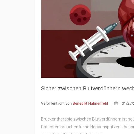
Sicher zwischen Blutverdünnern wechse
Veröffentlicht von
Benedikt Hahnenfeld
01/27/
Brückentherapie zwischen Blutverdünnern ist heu
Patienten brauchen keine Heparinspritzen - besond