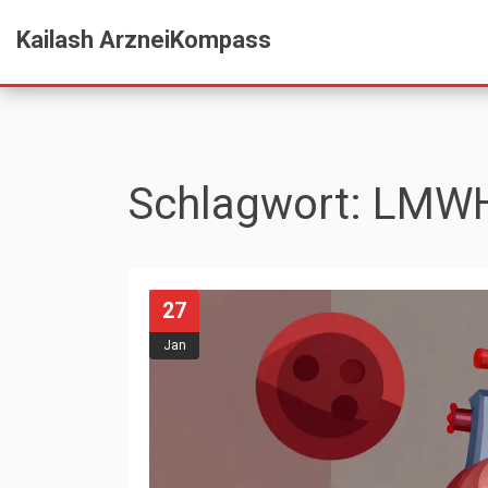
Kailash ArzneiKompass
Schlagwort: LMW
27
Jan