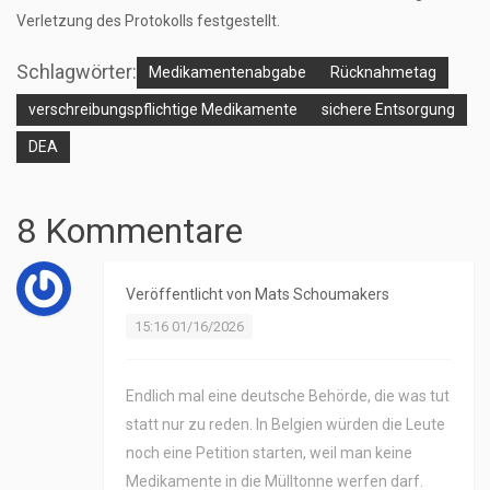
Verletzung des Protokolls festgestellt.
Schlagwörter:
Medikamentenabgabe
Rücknahmetag
verschreibungspflichtige Medikamente
sichere Entsorgung
DEA
8 Kommentare
Veröffentlicht von
Mats Schoumakers
15:16 01/16/2026
Endlich mal eine deutsche Behörde, die was tut
statt nur zu reden. In Belgien würden die Leute
noch eine Petition starten, weil man keine
Medikamente in die Mülltonne werfen darf.