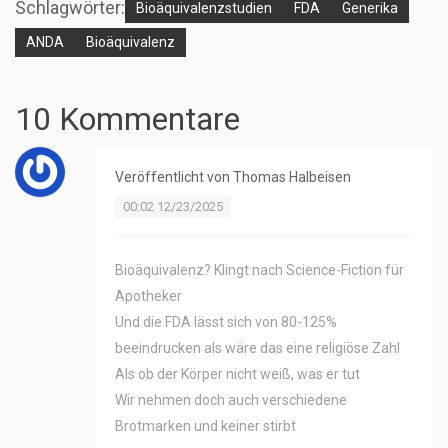
Schlagwörter:
Bioäquivalenzstudien
FDA
Generika
ANDA
Bioäquivalenz
10 Kommentare
Veröffentlicht von
Thomas Halbeisen
00:02 12/23/2025
Bioäquivalenz? Klingt nach Science-Fiction für
Apotheker
Und die FDA lässt sich von 80-125%
beeindrucken als wäre das eine religiöse Zahl
Als ob der Körper nicht weiß, was er tut
Wir nehmen doch auch verschiedene
Brotmarken und keiner stirbt