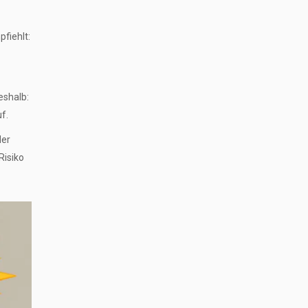
fiehlt:
eshalb:
f.
der
Risiko