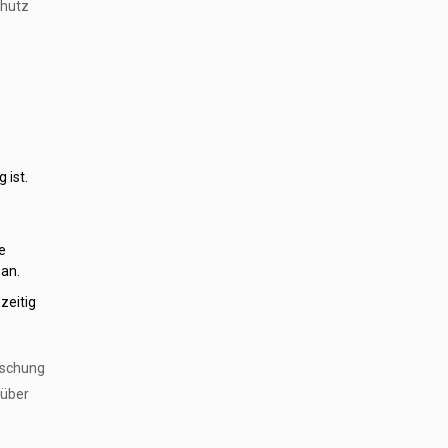
chutz
 ist.
e
 an.
zeitig
Mischung
nüber