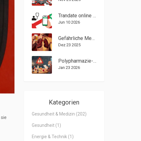
Trandate online kaufen: So geht's sicher & legal (2026)
Jun 10 2026
Gefährliche Medikamentenkombinationen: Diese Drug-Interaktionen können tödlich sein
Dez 23 2025
Polypharmazie-Risiko-Checkliste: Gefährliche Medikamentenkombinationen erkennen
Jan 23 2026
Kategorien
Gesundheit & Medizin
(202)
 sie
Gesundheit
(1)
e
Energie & Technik
(1)