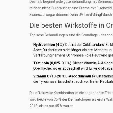
Deshalb beginnt jede gute Behandlung mit Sonnens
reichen nicht. Du brauchst eine Creme mit Eisenoxid -
Eisenoxid, sogar drinnen. Denn UV-Licht dringt durch 
Die besten Wirkstoffe in 
Topische Behandlungen sind die Grundlage - besonde
Hydrochinon (4 %)
: Das ist der Goldstandard. Es 
Aber: Du darfst es nicht länger als drei Monate un
Verfärbung namens Ochronose - die Haut wird gr
Tretinoin (0,025-0,1 %)
: Dieser Vitamin-A-Ablege
Oberfläche, wo es abgeschält wird. Er wird oft a
Vitamin C (10-20 % L-Ascorbinsäure)
: Ein stark
die Tyrosinase. Es schützt auch vor freien Radika
Die effektivste Kombination ist die sogenannte Tripl
wird heute von 75 % der Dermatologen als erste Wa
2018, als es nur 45 % waren.