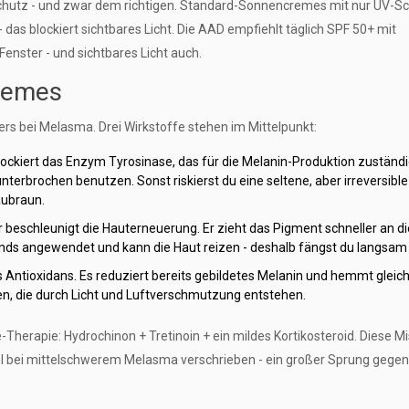
chutz - und zwar dem richtigen. Standard-Sonnencremes mit nur UV-S
 das blockiert sichtbares Licht. Die AAD empfiehlt täglich SPF 50+ mit
Fenster - und sichtbares Licht auch.
Cremes
rs bei Melasma. Drei Wirkstoffe stehen im Mittelpunkt:
blockiert das Enzym Tyrosinase, das für die Melanin-Produktion zuständig
unterbrochen benutzen. Sonst riskierst du eine seltene, aber irreversible
aubraun.
r beschleunigt die Hauterneuerung. Er zieht das Pigment schneller an di
bends angewendet und kann die Haut reizen - deshalb fängst du langsam
es Antioxidans. Es reduziert bereits gebildetes Melanin und hemmt gleich
len, die durch Licht und Luftverschmutzung entstehen.
e-Therapie: Hydrochinon + Tretinoin + ein mildes Kortikosteroid. Diese 
hl bei mittelschwerem Melasma verschrieben - ein großer Sprung gege