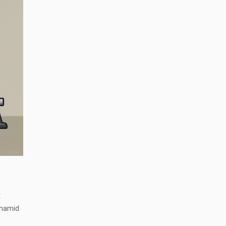
t
inamid