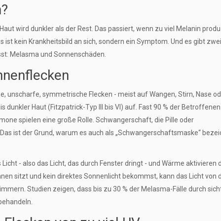
n?
Haut wird dunkler als der Rest. Das passiert, wenn zu viel Melanin produ
 ist kein Krankheitsbild an sich, sondern ein Symptom. Und es gibt zwe
usst: Melasma und Sonnenschäden.
nnenflecken
ße, unscharfe, symmetrische Flecken - meist auf Wangen, Stirn, Nase o
is dunkler Haut (Fitzpatrick-Typ III bis VI) auf. Fast 90 % der Betroffenen
one spielen eine große Rolle. Schwangerschaft, die Pille oder
as ist der Grund, warum es auch als „Schwangerschaftsmaske“ bezei
icht - also das Licht, das durch Fenster dringt - und Wärme aktivieren 
nnen sitzt und kein direktes Sonnenlicht bekommst, kann das Licht von
immern. Studien zeigen, dass bis zu 30 % der Melasma-Fälle durch sich
behandeln.