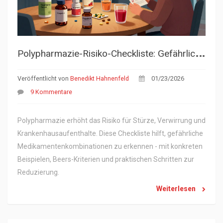
P
olypharmazie-Risiko-Checkliste: Gefährliche Medikamentenkombinationen erkennen
Veröffentlicht von
Benedikt Hahnenfeld
01/23/2026
9 Kommentare
Polypharmazie erhöht das Risiko für Stürze, Verwirrung und
Krankenhausaufenthalte. Diese Checkliste hilft, gefährliche
Medikamentenkombinationen zu erkennen - mit konkreten
Beispielen, Beers-Kriterien und praktischen Schritten zur
Reduzierung.
Weiterlesen