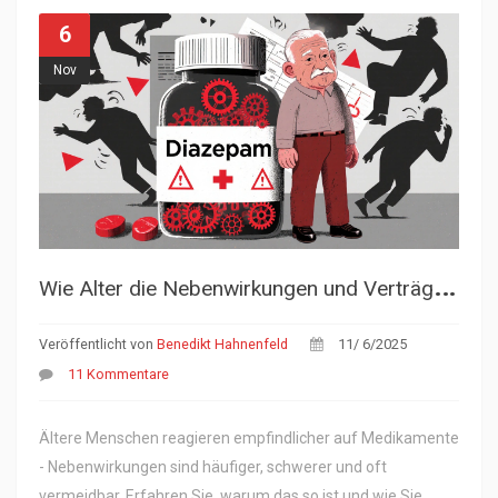
6
Nov
W
ie Alter die Nebenwirkungen und Verträglichkeit von Medikamenten beeinflusst
Veröffentlicht von
Benedikt Hahnenfeld
11/ 6/2025
11 Kommentare
Ältere Menschen reagieren empfindlicher auf Medikamente
- Nebenwirkungen sind häufiger, schwerer und oft
vermeidbar. Erfahren Sie, warum das so ist und wie Sie