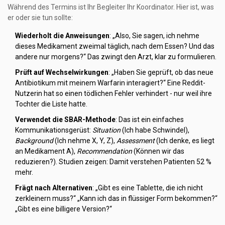
Während des Termins ist Ihr Begleiter Ihr Koordinator. Hier ist, was
er oder sie tun sollte:
Wiederholt die Anweisungen
: „Also, Sie sagen, ich nehme
dieses Medikament zweimal täglich, nach dem Essen? Und das
andere nur morgens?“ Das zwingt den Arzt, klar zu formulieren.
Prüft auf Wechselwirkungen
: „Haben Sie geprüft, ob das neue
Antibiotikum mit meinem Warfarin interagiert?“ Eine Reddit-
Nutzerin hat so einen tödlichen Fehler verhindert - nur weil ihre
Tochter die Liste hatte.
Verwendet die SBAR-Methode
: Das ist ein einfaches
Kommunikationsgerüst:
Situation
(Ich habe Schwindel),
Background
(Ich nehme X, Y, Z),
Assessment
(Ich denke, es liegt
an Medikament A),
Recommendation
(Können wir das
reduzieren?). Studien zeigen: Damit verstehen Patienten 52 %
mehr.
Frägt nach Alternativen
: „Gibt es eine Tablette, die ich nicht
zerkleinern muss?“ „Kann ich das in flüssiger Form bekommen?“
„Gibt es eine billigere Version?“