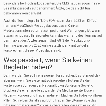
besonders bei Hochrisikopatienten. Die CMS hat das sogar in ihre
Bezahlungsregeln aufgenommen: Ärzte, die das nicht tun,
bekommen weniger Geld.
Auch die Technologie hilft. Die FDA hat im Jahr 2023 ein KI-Tool
namens MediCheck Pro zugelassen, das in Kliniken
Medikationslisten automatisch prüft - und Warnungen gibt, wenn
etwas nicht passt. Ihr Begleiter kann das während des Termins auf
dem Tablet des Arztes zeigen. Und: 68 % der Medikations-
Termine werden bis 2026 online stattfinden - mit virtuellen
Fürsprechern, die per Video dabei sind.
Was passiert, wenn Sie keinen
Begleiter haben?
Dann werden Sie zu Ihrem eigenen Fürsprecher. Das ist möglich -
aber nur, wenn Sie systematisch vorgehen. Nutzen Sie die
kostenlosen Vorlagen der National Down Syndrome Society:
Drucken Sie eine Tabelle aus, in der Sie Medikamente, Dosen,
Nebenwirkungen und Fragen notieren. Machen Sie Fotos von Ihren
Pillen. Schreiben Sie alles auf. Und fragen Sie: „Können Sie das
bitte nochmal erklären? Ich will sicherstellen, dass ich es richtig