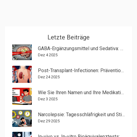
Letzte Beiträge
GABA-Ergänzungsmittel und Sedativa: Risiko einer additiven CNS-Depression
Dez 4 2025
Post-Transplant-Infectionen: Prävention, Impfungen und Überwachung bei Nierentransplantationen
Dez 24 2025
Wie Sie Ihren Namen und Ihre Medikation auf einem Rezeptetikett überprüfen
Dez 3 2025
Narcolepsie: Tagesschläfrigkeit und Stimulanzienbehandlung
Dez 29 2025
In-vivo vs. In-vitro Bioäquivalenztests: Wann wird welches Verfahren eingesetzt?