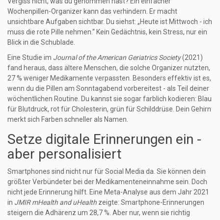
Vergiss nicht, was du genommen hast? Ein einfacher
Wochenpillen-Organizer kann das verhindern. Er macht
unsichtbare Aufgaben sichtbar. Du siehst: „Heute ist Mittwoch - ich
muss die rote Pille nehmen.“ Kein Gedächtnis, kein Stress, nur ein
Blick in die Schublade.
Eine Studie im
Journal of the American Geriatrics Society
(2021)
fand heraus, dass ältere Menschen, die solche Organizer nutzten,
27 % weniger Medikamente verpassten. Besonders effektiv ist es,
wenn du die Pillen am Sonntagabend vorbereitest - als Teil deiner
wöchentlichen Routine. Du kannst sie sogar farblich kodieren: Blau
für Blutdruck, rot für Cholesterin, grün für Schilddrüse. Dein Gehirn
merkt sich Farben schneller als Namen.
Setze digitale Erinnerungen ein -
aber personalisiert
Smartphones sind nicht nur für Social Media da. Sie können dein
größter Verbündeter bei der Medikamenteneinnahme sein. Doch
nicht jede Erinnerung hilft. Eine Meta-Analyse aus dem Jahr 2021
in
JMIR mHealth and uHealth
zeigte: Smartphone-Erinnerungen
steigern die Adhärenz um 28,7 %. Aber nur, wenn sie richtig