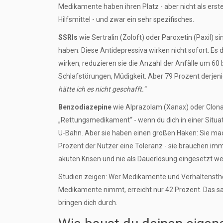
Medikamente haben ihren Platz - aber nicht als erst
Hilfsmittel - und zwar ein sehr spezifisches.
SSRIs
wie Sertralin (Zoloft) oder Paroxetin (Paxil) 
haben. Diese Antidepressiva wirken nicht sofort. Es d
wirken, reduzieren sie die Anzahl der Anfälle um 60
Schlafstörungen, Müdigkeit. Aber 79 Prozent derjen
hätte ich es nicht geschafft.“
Benzodiazepine
wie Alprazolam (Xanax) oder Clonaz
„Rettungsmedikament“ - wenn du dich in einer Situati
U-Bahn. Aber sie haben einen großen Haken: Sie ma
Prozent der Nutzer eine Toleranz - sie brauchen imme
akuten Krisen und nie als Dauerlösung eingesetzt w
Studien zeigen: Wer Medikamente und Verhaltensther
Medikamente nimmt, erreicht nur 42 Prozent. Das sa
bringen dich durch.