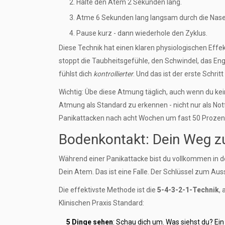
Halte den Atem 2 Sekunden lang.
Atme 6 Sekunden lang langsam durch die Nase
Pause kurz - dann wiederhole den Zyklus.
Diese Technik hat einen klaren physiologischen Effe
stoppt die Taubheitsgefühle, den Schwindel, das Enge
fühlst dich
kontrollierter
. Und das ist der erste Schrit
Wichtig: Übe diese Atmung täglich, auch wenn du kei
Atmung als Standard zu erkennen - nicht nur als Notf
Panikattacken nach acht Wochen um fast 50 Prozen
Bodenkontakt: Dein Weg zur
Während einer Panikattacke bist du vollkommen in dei
Dein Atem. Das ist eine Falle. Der Schlüssel zum Aus
Die effektivste Methode ist die
5-4-3-2-1-Technik
,
Klinischen Praxis Standard:
5 Dinge sehen
: Schau dich um. Was siehst du? Ein 