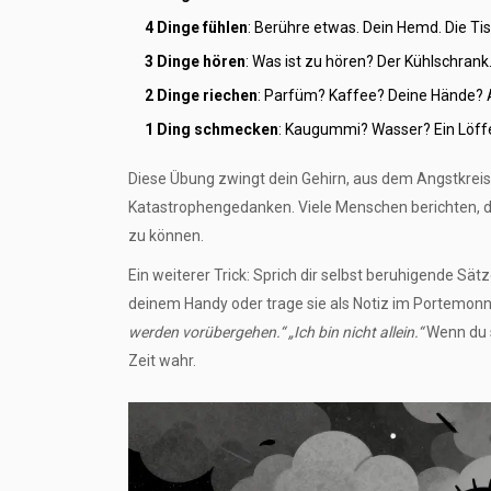
4 Dinge fühlen
: Berühre etwas. Dein Hemd. Die T
3 Dinge hören
: Was ist zu hören? Der Kühlschrank
2 Dinge riechen
: Parfüm? Kaffee? Deine Hände? A
1 Ding schmecken
: Kaugummi? Wasser? Ein Löff
Diese Übung zwingt dein Gehirn, aus dem Angstkreisla
Katastrophengedanken. Viele Menschen berichten, da
zu können.
Ein weiterer Trick: Sprich dir selbst beruhigende Sät
deinem Handy oder trage sie als Notiz im Portemonn
werden vorübergehen.“ „Ich bin nicht allein.“
Wenn du s
Zeit wahr.