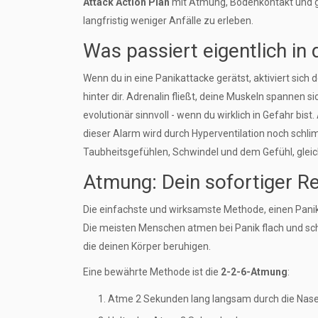
Attack Action Plan
mit Atmung, Bodenkontakt und ge
langfristig weniger Anfälle zu erleben.
Was passiert eigentlich in
Wenn du in eine Panikattacke gerätst, aktiviert sich
hinter dir. Adrenalin fließt, deine Muskeln spannen si
evolutionär sinnvoll - wenn du wirklich in Gefahr bist
dieser Alarm wird durch Hyperventilation noch schlimm
Taubheitsgefühlen, Schwindel und dem Gefühl, gleich
Atmung: Dein sofortiger R
Die einfachste und wirksamste Methode, einen Panik
Die meisten Menschen atmen bei Panik flach und sch
die deinen Körper beruhigen.
Eine bewährte Methode ist die
2-2-6-Atmung
:
Atme 2 Sekunden lang langsam durch die Nase