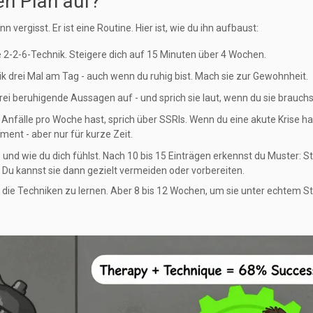
en Plan auf?
n vergisst. Er ist eine Routine. Hier ist, wie du ihn aufbaust:
ie 2-2-6-Technik. Steigere dich auf 15 Minuten über 4 Wochen.
ik drei Mal am Tag - auch wenn du ruhig bist. Mach sie zur Gewohnheit.
drei beruhigende Aussagen auf - und sprich sie laut, wenn du sie brauchs
Anfälle pro Woche hast, sprich über SSRIs. Wenn du eine akute Krise ha
ent - aber nur für kurze Zeit.
o und wie du dich fühlst. Nach 10 bis 15 Einträgen erkennst du Muster: S
Du kannst sie dann gezielt vermeiden oder vorbereiten.
ie Techniken zu lernen. Aber 8 bis 12 Wochen, um sie unter echtem S