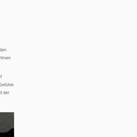
 den
 atmen
uf
 Gefühle
t der