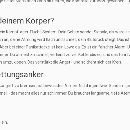
zielter Medikation kann dir helfen, die Kontrolle zurückzugewinnen - 
 deinem Körper?
 dein Kampf-oder-Flucht-System. Dein Gehirn sendet Signale, als wäre e
ch an, deine Atmung wird flach und schnell, dein Blutdruck steigt. Das ist
. Aber bei einer Panikattacke ist kein Löwe da. Es ist ein falscher Alarm. 
er: Du atmest zu schnell, verlierst zu viel Kohlendioxid, und das führt 
 umzukippen. Das verstärkt die Angst - und so dreht sich der Kreis.
ettungsanker
angriff zu bremsen, ist bewusstes Atmen. Nicht irgendwie. Sondern gez
nell - das macht alles nur schlimmer. Du brauchst langsame, tiefe Ate
 ein.