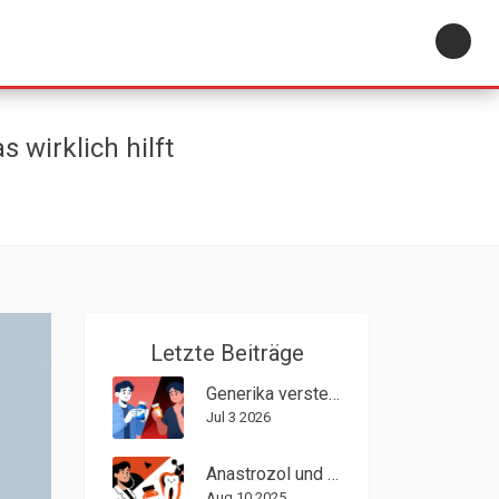
su
wirklich hilft
Letzte Beiträge
Generika verstehen: Wie Gesundheitskompetenz Vertrauen und Sicherheit schafft
Jul 3 2026
Anastrozol und Zahngesundheit: Was Patienten wissen sollten
Aug 10 2025