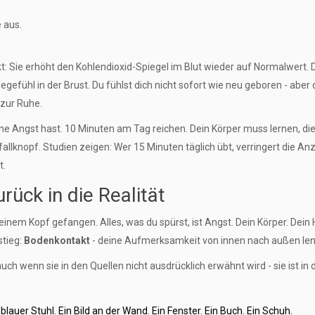
 aus.
kt: Sie erhöht den Kohlendioxid-Spiegel im Blut wieder auf Normalwert. 
gefühl in der Brust. Du fühlst dich nicht sofort wie neu geboren - aber 
t zur Ruhe.
ne Angst hast. 10 Minuten am Tag reichen. Dein Körper muss lernen, di
allknopf. Studien zeigen: Wer 15 Minuten täglich übt, verringert die An
t.
ück in die Realität
nem Kopf gefangen. Alles, was du spürst, ist Angst. Dein Körper. Dein 
stieg:
Bodenkontakt
- deine Aufmerksamkeit von innen nach außen len
 auch wenn sie in den Quellen nicht ausdrücklich erwähnt wird - sie ist in 
blauer Stuhl. Ein Bild an der Wand. Ein Fenster. Ein Buch. Ein Schuh.