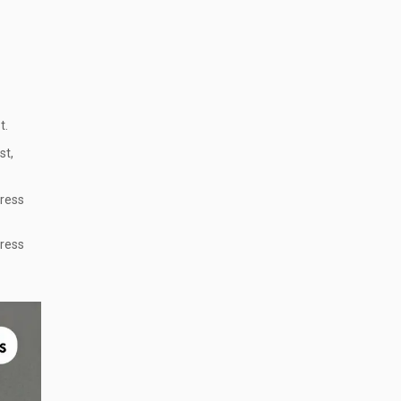
t.
st,
tress
tress