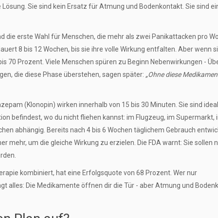
e Lösung. Sie sind kein Ersatz für Atmung und Bodenkontakt. Sie sind ei
sind die erste Wahl für Menschen, die mehr als zwei Panikattacken pro W
auert 8 bis 12 Wochen, bis sie ihre volle Wirkung entfalten. Aber wenn s
 bis 70 Prozent. Viele Menschen spüren zu Beginn Nebenwirkungen - Übe
igen, die diese Phase überstehen, sagen später:
„Ohne diese Medikamen
epam (Klonopin) wirken innerhalb von 15 bis 30 Minuten. Sie sind ideal
on befindest, wo du nicht fliehen kannst: im Flugzeug, im Supermarkt, i
chen abhängig. Bereits nach 4 bis 6 Wochen täglichem Gebrauch entwic
r mehr, um die gleiche Wirkung zu erzielen. Die FDA warnt: Sie sollen n
erden.
apie kombiniert, hat eine Erfolgsquote von 68 Prozent. Wer nur
gt alles: Die Medikamente öffnen dir die Tür - aber Atmung und Boden