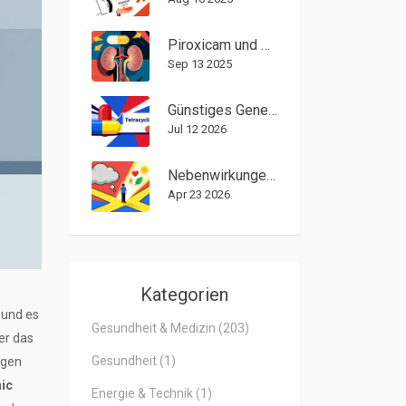
Piroxicam und Nierengesundheit: Was Sie wissen sollten
Sep 13 2025
Günstiges Generika-Tetracyclin online kaufen: Preisvergleich, Sicherheit & Tipps für 2026
Jul 12 2026
Nebenwirkungen von Medikamenten lindern: Praktischer Guide für Lebensstiländerungen
Apr 23 2026
Kategorien
 und es
Gesundheit & Medizin
(203)
r das
Gesundheit
(1)
ngen
ic
Energie & Technik
(1)