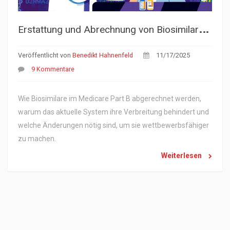
E
rstattung und Abrechnung von Biosimilaren: Wie die Abrechnung funktioniert
Veröffentlicht von
Benedikt Hahnenfeld
11/17/2025
9 Kommentare
Wie Biosimilare im Medicare Part B abgerechnet werden,
warum das aktuelle System ihre Verbreitung behindert und
welche Änderungen nötig sind, um sie wettbewerbsfähiger
zu machen.
Weiterlesen