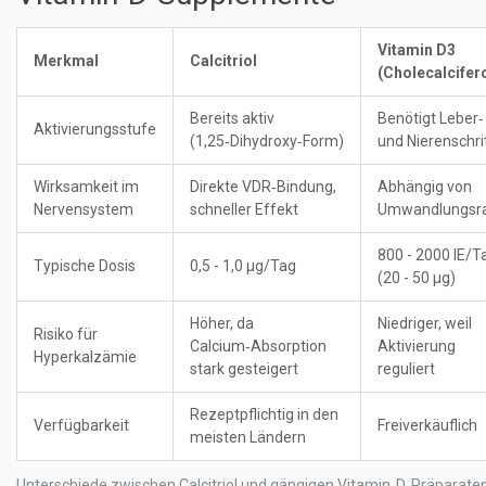
Vitamin D3
Merkmal
Calcitriol
(Cholecalcifero
Bereits aktiv
Benötigt Leber‑
Aktivierungsstufe
(1,25‑Dihydroxy‑Form)
und Nierenschri
Wirksamkeit im
Direkte VDR‑Bindung,
Abhängig von
Nervensystem
schneller Effekt
Umwandlungsr
800 - 2000 IE/T
Typische Dosis
0,5 - 1,0 µg/Tag
(20 - 50 µg)
Höher, da
Niedriger, weil
Risiko für
Calcium‑Absorption
Aktivierung
Hyperkalzämie
stark gesteigert
reguliert
Rezeptpflichtig in den
Verfügbarkeit
Freiverkäuflich
meisten Ländern
Unterschiede zwischen Calcitriol und gängigen Vitamin‑D‑Präparate