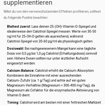
supplementieren
Willst du von den nervenschützenden Effekten profitieren, solltest
du folgende Punkte beachten:
Bluttest zuerst:
Lass deinen 25‑(OH)-Vitamin‑D‑Spiegel und
idealerweise den Calcitriol‑Spiegel messen. Werte von 30‑50
ng/ml für 25‑OH‑D gelten als ausreichend, während
Calcitriol‑Spiegel von 20‑60 pg/ml als physiologisch gelten.
Dosiswahl:
Bei nachgewiesenem Mangel kann eine tägliche
Dosis von 0,5 µg bis 1,0 µg Calcitriol (Erhaltungsdosis) sinnvoll
sein. Höhere Dosen sollten nur unter ärztlicher Aufsicht
eingesetzt werden.
Calcium‑Balance:
Calcitriol erhöht die Calcium‑Absorption.
Kombiniere die Einnahme mit einer ausreichenden
Calcium‑Zufuhr (ca. 1 g/Tag) und achte auf ein gutes
Magnesium‑Verhältnis (Magnesium ≈ 300‑400 mg/Tag), da
Magnesium als Cofaktor für die enzymatische Aktivierung von
Vitamin D dient.
Timing:
Calcitriol wird am besten mit einer fettreichen Mahlzeit