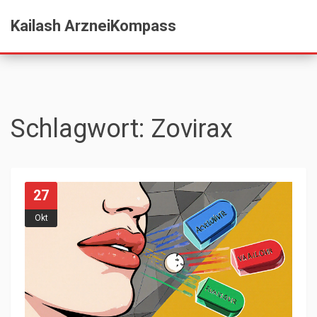
Kailash ArzneiKompass
Schlagwort: Zovirax
27
Okt