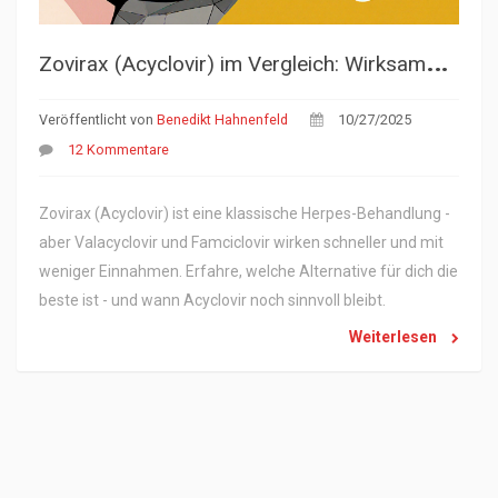
Z
ovirax (Acyclovir) im Vergleich: Wirksame Alternativen bei Herpes
Veröffentlicht von
Benedikt Hahnenfeld
10/27/2025
12 Kommentare
Zovirax (Acyclovir) ist eine klassische Herpes-Behandlung -
aber Valacyclovir und Famciclovir wirken schneller und mit
weniger Einnahmen. Erfahre, welche Alternative für dich die
beste ist - und wann Acyclovir noch sinnvoll bleibt.
Weiterlesen