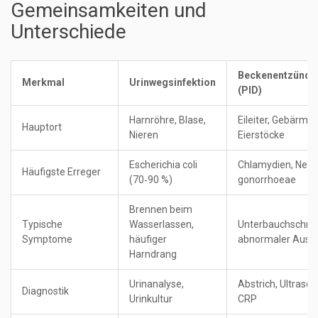
Gemeinsamkeiten und
Unterschiede
Beckenentzündu
Merkmal
Urinwegsinfektion
(PID)
Harnröhre, Blase,
Eileiter, Gebärmut
Hauptort
Nieren
Eierstöcke
Escherichia coli
Chlamydien, Neiss
Häufigste Erreger
(70‑90 %)
gonorrhoeae
Brennen beim
Typische
Wasserlassen,
Unterbauchschme
Symptome
häufiger
abnormaler Ausfl
Harndrang
Urinanalyse,
Abstrich, Ultrascha
Diagnostik
Urinkultur
CRP