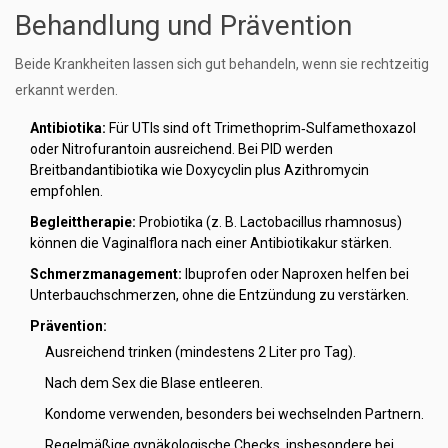
Behandlung und Prävention
Beide Krankheiten lassen sich gut behandeln, wenn sie rechtzeitig
erkannt werden.
Antibiotika:
Für UTIs sind oft Trimethoprim‑Sulfamethoxazol
oder Nitrofurantoin ausreichend. Bei PID werden
Breitbandantibiotika wie Doxycyclin plus Azithromycin
empfohlen.
Begleittherapie:
Probiotika (z. B. Lactobacillus rhamnosus)
können die Vaginalflora nach einer Antibiotikakur stärken.
Schmerzmanagement:
Ibuprofen oder Naproxen helfen bei
Unterbauchschmerzen, ohne die Entzündung zu verstärken.
Prävention:
Ausreichend trinken (mindestens 2 Liter pro Tag).
Nach dem Sex die Blase entleeren.
Kondome verwenden, besonders bei wechselnden Partnern.
Regelmäßige gynäkologische Checks, insbesondere bei