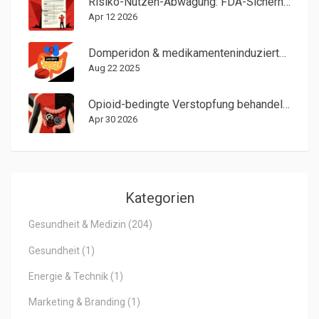
Risiko-Nutzen-Abwägung: FDA-Sicherheitsmitteilungen richtig interpretieren
Apr 12 2026
Domperidon & medikamenteninduzierter Parkinsonismus - alles Wichtige
Aug 22 2025
Opioid-bedingte Verstopfung behandeln: Was PAMORAs wirklich können
Apr 30 2026
Kategorien
Gesundheit & Medizin
(204)
Gesundheit
(1)
Energie & Technik
(1)
Marketing & Branding
(1)