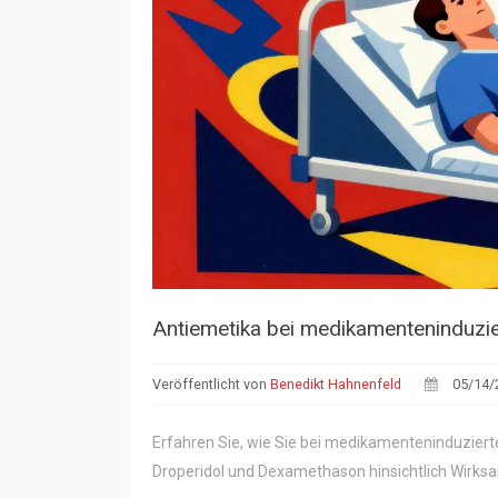
Antiemetika bei medikamenteninduzi
Veröffentlicht von
Benedikt Hahnenfeld
05/14/
Erfahren Sie, wie Sie bei medikamenteninduziert
Droperidol und Dexamethason hinsichtlich Wirksa