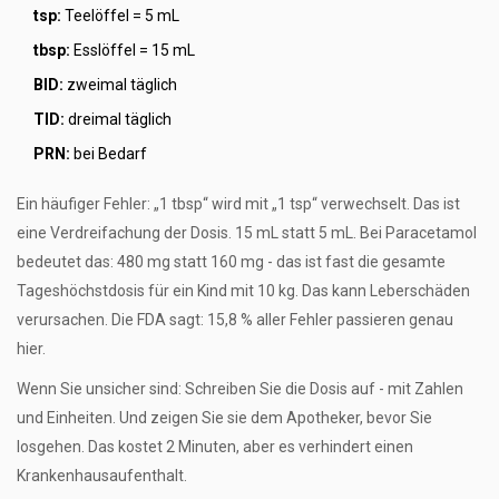
tsp:
Teelöffel = 5 mL
tbsp:
Esslöffel = 15 mL
BID:
zweimal täglich
TID:
dreimal täglich
PRN:
bei Bedarf
Ein häufiger Fehler: „1 tbsp“ wird mit „1 tsp“ verwechselt. Das ist
eine Verdreifachung der Dosis. 15 mL statt 5 mL. Bei Paracetamol
bedeutet das: 480 mg statt 160 mg - das ist fast die gesamte
Tageshöchstdosis für ein Kind mit 10 kg. Das kann Leberschäden
verursachen. Die FDA sagt: 15,8 % aller Fehler passieren genau
hier.
Wenn Sie unsicher sind: Schreiben Sie die Dosis auf - mit Zahlen
und Einheiten. Und zeigen Sie sie dem Apotheker, bevor Sie
losgehen. Das kostet 2 Minuten, aber es verhindert einen
Krankenhausaufenthalt.