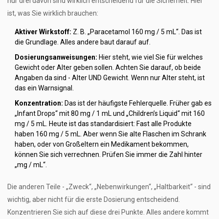
nur drei davon sind wirklich entscheidend für die Sicherheit. Hier
ist, was Sie wirklich brauchen:
Aktiver Wirkstoff:
Z. B. „Paracetamol 160 mg / 5 mL“. Das ist
die Grundlage. Alles andere baut darauf auf.
Dosierungsanweisungen:
Hier steht, wie viel Sie für welches
Gewicht oder Alter geben sollen. Achten Sie darauf, ob beide
Angaben da sind - Alter UND Gewicht. Wenn nur Alter steht, ist
das ein Warnsignal.
Konzentration:
Das ist der häufigste Fehlerquelle. Früher gab es
„Infant Drops“ mit 80 mg / 1 mL und „Children’s Liquid“ mit 160
mg / 5 mL. Heute ist das standardisiert: Fast alle Produkte
haben 160 mg / 5 mL. Aber wenn Sie alte Flaschen im Schrank
haben, oder von Großeltern ein Medikament bekommen,
können Sie sich verrechnen. Prüfen Sie immer die Zahl hinter
„mg / mL“.
Die anderen Teile - „Zweck“, „Nebenwirkungen“, „Haltbarkeit“ - sind
wichtig, aber nicht für die erste Dosierung entscheidend.
Konzentrieren Sie sich auf diese drei Punkte. Alles andere kommt