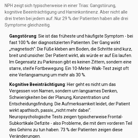
NPH zeigt sich typischerweise in einer Trias: Gangstörung,
kognitive Beeinträchtigung und Harninkontinenz. Aber nicht alle
drei treten bei jedem auf. Nur 29 % der Patienten haben alle drei
Symptome gleichzeitig.
Gangstörung
: Sie ist das früheste und häufigste Symptom - bei
fast 100 % der diagnostizierten Patienten. Der Gang wirkt
„magnetisch“: Die Füße kleben am Boden, die Schritte sind kurz,
breit und unsicher. Der Patient wirkt, als würde er auf Eis laufen.
Im Gegensatz zu Parkinson gibt es keinen Zittern, sondern eine
starre, steife Fortbewegung. Ein 10-Meter-Walk-Test zeigt oft
eine Verlangsamung um mehr als 30 %.
Kognitive Beeinträchtigung
: Hier geht es nicht um das
Vergessen von Namen, sondern um langsames Denken,
Schwierigkeiten bei der Planung, Konzentration und
Entscheidungsfindung. Die Aufmerksamkeit leidet, der Patient
wirkt apathisch, passiv, „nicht mehr dabei“.
Neuropsychologische Tests zeigen typischerweise Frontal-
Subkortikale Defizite - also Probleme, die mit dem vorderen Teil
des Gehirns zu tun haben. 73 % der Patienten zeigen diese
Veränderungen.