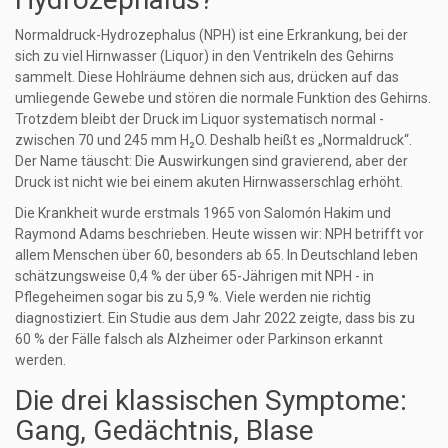
Normaldruck-Hydrozephalus (NPH) ist eine Erkrankung, bei der
sich zu viel Hirnwasser (Liquor) in den Ventrikeln des Gehirns
sammelt. Diese Hohlräume dehnen sich aus, drücken auf das
umliegende Gewebe und stören die normale Funktion des Gehirns.
Trotzdem bleibt der Druck im Liquor systematisch normal -
zwischen 70 und 245 mm H₂O. Deshalb heißt es „Normaldruck“.
Der Name täuscht: Die Auswirkungen sind gravierend, aber der
Druck ist nicht wie bei einem akuten Hirnwasserschlag erhöht.
Die Krankheit wurde erstmals 1965 von Salomón Hakim und
Raymond Adams beschrieben. Heute wissen wir: NPH betrifft vor
allem Menschen über 60, besonders ab 65. In Deutschland leben
schätzungsweise 0,4 % der über 65-Jährigen mit NPH - in
Pflegeheimen sogar bis zu 5,9 %. Viele werden nie richtig
diagnostiziert. Ein Studie aus dem Jahr 2022 zeigte, dass bis zu
60 % der Fälle falsch als Alzheimer oder Parkinson erkannt
werden.
Die drei klassischen Symptome:
Gang, Gedächtnis, Blase