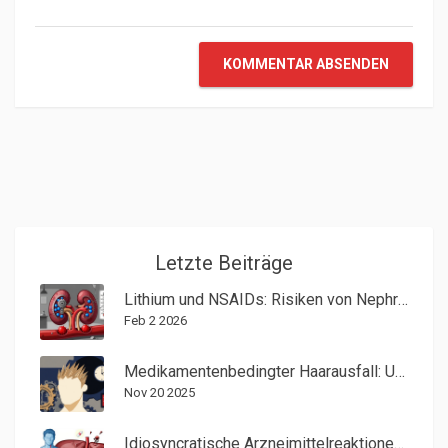
KOMMENTAR ABSENDEN
Letzte Beiträge
Lithium und NSAIDs: Risiken von Nephrotoxizität und Toxizität
Feb 2 2026
Medikamentenbedingter Haarausfall: Ursachen und was Sie tun können
Nov 20 2025
Idiosyncratische Arzneimittelreaktionen: Selten, unvorhersehbare Nebenwirkungen erklärt