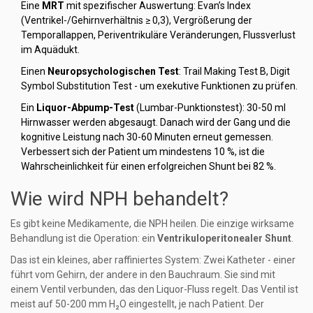
Eine
MRT
mit spezifischer Auswertung: Evan’s Index
(Ventrikel-/Gehirnverhältnis ≥ 0,3), Vergrößerung der
Temporallappen, Periventrikuläre Veränderungen, Flussverlust
im Aquädukt.
Einen
Neuropsychologischen Test
: Trail Making Test B, Digit
Symbol Substitution Test - um exekutive Funktionen zu prüfen.
Ein
Liquor-Abpump-Test
(Lumbar-Punktionstest): 30-50 ml
Hirnwasser werden abgesaugt. Danach wird der Gang und die
kognitive Leistung nach 30-60 Minuten erneut gemessen.
Verbessert sich der Patient um mindestens 10 %, ist die
Wahrscheinlichkeit für einen erfolgreichen Shunt bei 82 %.
Wie wird NPH behandelt?
Es gibt keine Medikamente, die NPH heilen. Die einzige wirksame
Behandlung ist die Operation: ein
Ventrikuloperitonealer Shunt
.
Das ist ein kleines, aber raffiniertes System: Zwei Katheter - einer
führt vom Gehirn, der andere in den Bauchraum. Sie sind mit
einem Ventil verbunden, das den Liquor-Fluss regelt. Das Ventil ist
meist auf 50-200 mm H₂O eingestellt, je nach Patient. Der