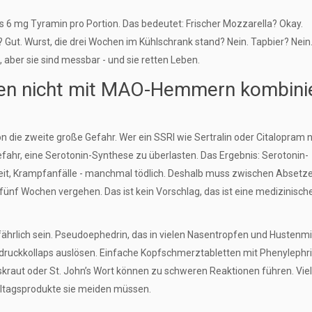
ls 6 mg Tyramin pro Portion. Das bedeutet: Frischer Mozzarella? Okay.
Gut. Wurst, die drei Wochen im Kühlschrank stand? Nein. Tapbier? Nein.
 aber sie sind messbar - und sie retten Leben.
en nicht mit MAO-Hemmern kombini
n die zweite große Gefahr. Wer ein SSRI wie Sertralin oder Citalopram
hr, eine Serotonin-Synthese zu überlasten. Das Ergebnis: Serotonin-
heit, Krampfanfälle - manchmal tödlich. Deshalb muss zwischen Absetz
ünf Wochen vergehen. Das ist kein Vorschlag, das ist eine medizinisch
hrlich sein. Pseudoephedrin, das in vielen Nasentropfen und Hustenmi
ruckkollaps auslösen. Einfache Kopfschmerztabletten mit Phenylephr
skraut oder St. John’s Wort können zu schweren Reaktionen führen. Vie
 Alltagsprodukte sie meiden müssen.