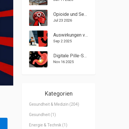
Opioide und Serotonin-Syndrom: Gefährliche Wechselwirkungen verstehen
Jul 23 2026
Auswirkungen von Verhaltensstörungen auf das Selbstwertgefühl von Kindern
Sep 2 2025
Digitale Pille-Sensoren: Wie sie Medikamenteneinnahme und Nebenwirkungen überwachen
Nov 16 2025
Kategorien
Gesundheit & Medizin
(204)
Gesundheit
(1)
Energie & Technik
(1)