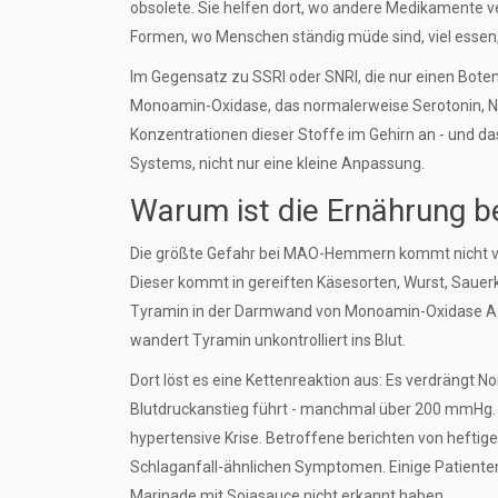
obsolete. Sie helfen dort, wo andere Medikamente ve
Formen, wo Menschen ständig müde sind, viel essen
Im Gegensatz zu SSRI oder SNRI, die nur einen Bo
Monoamin-Oxidase, das normalerweise Serotonin, N
Konzentrationen dieser Stoffe im Gehirn an - und das
Systems, nicht nur eine kleine Anpassung.
Warum ist die Ernährung 
Die größte Gefahr bei MAO-Hemmern kommt nicht vo
Dieser kommt in gereiften Käsesorten, Wurst, Sauer
Tyramin in der Darmwand von Monoamin-Oxidase A a
wandert Tyramin unkontrolliert ins Blut.
Dort löst es eine Kettenreaktion aus: Es verdrängt 
Blutdruckanstieg führt - manchmal über 200 mmHg. D
hypertensive Krise. Betroffene berichten von hef
Schlaganfall-ähnlichen Symptomen. Einige Patienten
Marinade mit Sojasauce nicht erkannt haben.