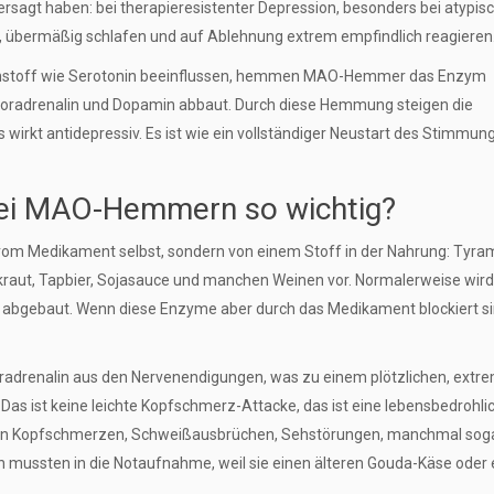
rsagt haben: bei therapieresistenter Depression, besonders bei atypis
, übermäßig schlafen und auf Ablehnung extrem empfindlich reagieren
tenstoff wie Serotonin beeinflussen, hemmen MAO-Hemmer das Enzym
oradrenalin und Dopamin abbaut. Durch diese Hemmung steigen die
 wirkt antidepressiv. Es ist wie ein vollständiger Neustart des Stimmun
bei MAO-Hemmern so wichtig?
m Medikament selbst, sondern von einem Stoff in der Nahrung: Tyram
kraut, Tapbier, Sojasauce und manchen Weinen vor. Normalerweise wird
bgebaut. Wenn diese Enzyme aber durch das Medikament blockiert si
Noradrenalin aus den Nervenendigungen, was zu einem plötzlichen, extr
as ist keine leichte Kopfschmerz-Attacke, das ist eine lebensbedrohli
tigen Kopfschmerzen, Schweißausbrüchen, Sehstörungen, manchmal sog
 mussten in die Notaufnahme, weil sie einen älteren Gouda-Käse oder 