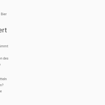
 Bier
ert
 nimmt
en des
e
tteln
in?
le