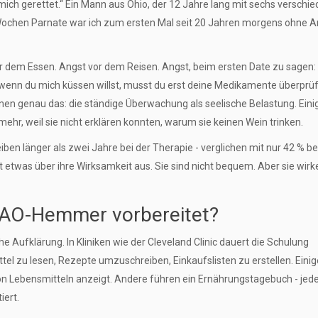
ch gerettet.“ Ein Mann aus Ohio, der 12 Jahre lang mit sechs verschi
i Wochen Parnate war ich zum ersten Mal seit 20 Jahren morgens ohne A
or dem Essen. Angst vor dem Reisen. Angst, beim ersten Date zu sagen: 
d wenn du mich küssen willst, musst du erst deine Medikamente überprüf
n genau das: die ständige Überwachung als seelische Belastung. Eini
hr, weil sie nicht erklären konnten, warum sie keinen Wein trinken.
n länger als zwei Jahre bei der Therapie - verglichen mit nur 42 % be
 etwas über ihre Wirksamkeit aus. Sie sind nicht bequem. Aber sie wirk
 MAO-Hemmer vorbereitet?
Aufklärung. In Kliniken wie der Cleveland Clinic dauert die Schulung
el zu lesen, Rezepte umzuschreiben, Einkaufslisten zu erstellen. Einig
n Lebensmitteln anzeigt. Andere führen ein Ernährungstagebuch - jed
iert.