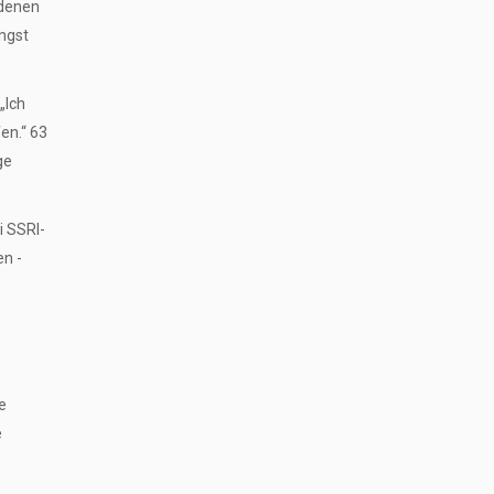
edenen
ngst
„Ich
en.“ 63
ge
i SSRI-
en -
e
e