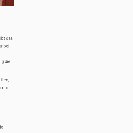
gibt das
r bei
ig die
tten,
n nur
ie