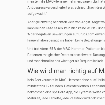
meisten, die MAO-Hemmer nehmen, sagen: „Es hat mi
Antidepressiva gescheitert war, schrieb: „Nach dre
aufgewacht.“
Aber gleichzeitig berichten viele von Angst. Angst v
kann keinen Käse essen, kein Bier, keine Wurst - un
% der negativen Bewertungen auf Drugs.com erwähne
Frauen haben gesagt, sie haben keine Beziehungen me
Und trotzdem: 65 % der MAO-Hemmer-Patienten bleibe
Patienten mit gleicher Depressionsschwere. Das sagt
und manchmal ist das wichtiger als Bequemlichkeit.
Wie wird man richtig auf
Kein Arzt verschreibt MAO-Hemmer ohne ausführliche 
mindestens 12 Stunden. Patienten lernen, Lebensmitt
bekommen eine spezielle App, die Tyramin-Werte vo
Mahlzeit, jede Tablette, jede Reaktion wird dokument