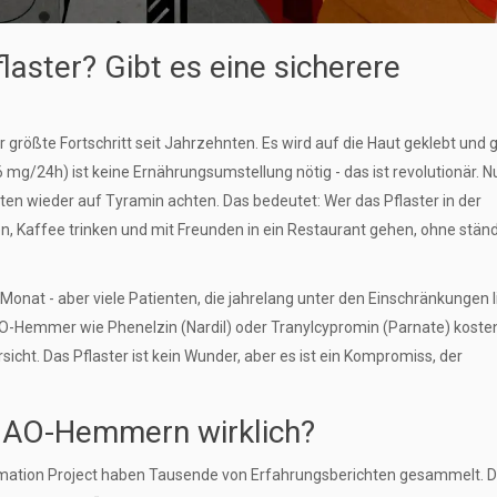
aster? Gibt es eine sicherere
er größte Fortschritt seit Jahrzehnten. Es wird auf die Haut geklebt und 
mg/24h) ist keine Ernährungsumstellung nötig - das ist revolutionär. Nu
n wieder auf Tyramin achten. Das bedeutet: Wer das Pflaster in der
n, Kaffee trinken und mit Freunden in ein Restaurant gehen, ohne ständ
Monat - aber viele Patienten, die jahrelang unter den Einschränkungen li
AO-Hemmer wie Phenelzin (Nardil) oder Tranylcypromin (Parnate) koste
rsicht. Das Pflaster ist kein Wunder, aber es ist ein Kompromiss, der
MAO-Hemmern wirklich?
mation Project haben Tausende von Erfahrungsberichten gesammelt. D