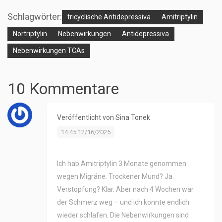
Schlagwörter:
tricyclische Antidepressiva
Amitriptylin
Nortriptylin
Nebenwirkungen
Antidepressiva
Nebenwirkungen TCAs
10 Kommentare
Veröffentlicht von
Sina Tonek
14:45 12/16/2025
Ich hab Amitriptylin 3 Monate genommen
wegen Migräne. Trockener Mund? Ja.
Verstopfung? Klar. Aber nach 4 Wochen war
der Schmerz weg – und ich konnte endlich
wieder schlafen. Die Nebenwirkungen sind