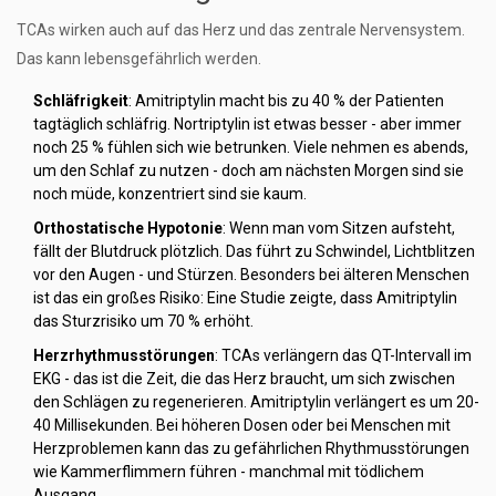
TCAs wirken auch auf das Herz und das zentrale Nervensystem.
Das kann lebensgefährlich werden.
Schläfrigkeit
: Amitriptylin macht bis zu 40 % der Patienten
tagtäglich schläfrig. Nortriptylin ist etwas besser - aber immer
noch 25 % fühlen sich wie betrunken. Viele nehmen es abends,
um den Schlaf zu nutzen - doch am nächsten Morgen sind sie
noch müde, konzentriert sind sie kaum.
Orthostatische Hypotonie
: Wenn man vom Sitzen aufsteht,
fällt der Blutdruck plötzlich. Das führt zu Schwindel, Lichtblitzen
vor den Augen - und Stürzen. Besonders bei älteren Menschen
ist das ein großes Risiko: Eine Studie zeigte, dass Amitriptylin
das Sturzrisiko um 70 % erhöht.
Herzrhythmusstörungen
: TCAs verlängern das QT-Intervall im
EKG - das ist die Zeit, die das Herz braucht, um sich zwischen
den Schlägen zu regenerieren. Amitriptylin verlängert es um 20-
40 Millisekunden. Bei höheren Dosen oder bei Menschen mit
Herzproblemen kann das zu gefährlichen Rhythmusstörungen
wie Kammerflimmern führen - manchmal mit tödlichem
Ausgang.