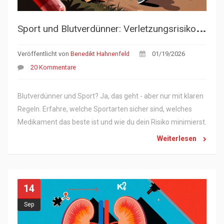
S
port und Blutverdünner: Verletzungsrisiko und Schutzstrategien
Veröffentlicht von
Benedikt Hahnenfeld
01/19/2026
20 Kommentare
Blutverdünner und Sport? Ja, das geht - aber nur mit klaren
Regeln. Erfahre, welche Sportarten sicher sind, welches
Medikament das beste ist und wie du dein Risiko minimierst.
Weiterlesen
14
Sep