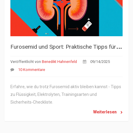
F
urosemid und Sport: Praktische Tipps für aktive Patienten
Veröffentlicht von
Benedikt Hahnenfeld
09/14/2025
10 Kommentare
Erfahre, wie du trotz Furosemid aktiv bleiben kannst - Tipps
zu Flüssigkeit, Elektrolyten, Trainingsarten und
Sicherheits‑Checkliste.
Weiterlesen