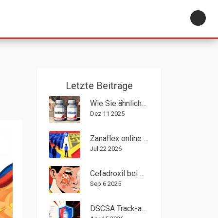
su
Letzte Beiträge
Wie Sie ähnliche Medikamentennamen auf Rezeptetiketten erkennen
Dez 11 2025
Zanaflex online kaufen: So geht's sicher, legal und günstig (2026)
Jul 22 2026
Cefadroxil bei Akne - Wirksamkeit, Anwendung und Risiken im Überblick
Sep 6 2025
DSCSA Track-and-Trace: So stoppt die Pharmaindustrie gefälschte Medikamente