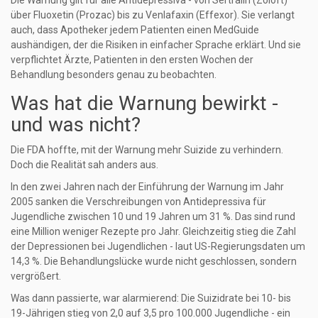
Die Warnung gilt für alle Antidepressiva - von Sertralin (Zoloft)
über Fluoxetin (Prozac) bis zu Venlafaxin (Effexor). Sie verlangt
auch, dass Apotheker jedem Patienten einen MedGuide
aushändigen, der die Risiken in einfacher Sprache erklärt. Und sie
verpflichtet Ärzte, Patienten in den ersten Wochen der
Behandlung besonders genau zu beobachten.
Was hat die Warnung bewirkt -
und was nicht?
Die FDA hoffte, mit der Warnung mehr Suizide zu verhindern.
Doch die Realität sah anders aus.
In den zwei Jahren nach der Einführung der Warnung im Jahr
2005 sanken die Verschreibungen von Antidepressiva für
Jugendliche zwischen 10 und 19 Jahren um 31 %. Das sind rund
eine Million weniger Rezepte pro Jahr. Gleichzeitig stieg die Zahl
der Depressionen bei Jugendlichen - laut US-Regierungsdaten um
14,3 %. Die Behandlungslücke wurde nicht geschlossen, sondern
vergrößert.
Was dann passierte, war alarmierend: Die Suizidrate bei 10- bis
19-Jährigen stieg von 2,0 auf 3,5 pro 100.000 Jugendliche - ein