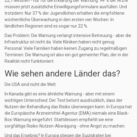
22,7 Minuten - nur für die Erklärung der Warnung. 94 % der Ärzte
müssen jetzt zusätzliche Einwilligungsformulare ausfüllen. Und
trotzdem: Nur 37 % der Jugendlichen erhalten die empfohlene
wöchentliche Überwachung in den ersten vier Wochen. In
ländlichen Regionen sind es sogar nur 22 %.
Das Problem: Die Warnung verlangt intensive Betreuung - aber die
Infrastruktur ist nicht da. Viele Kliniken haben nicht genug
Personal. Viele Familien haben keinen Zugang zu regelmäßigen
Terminen. Die Warnung ist also ein gut gemeinter Plan, der in der
Realität nicht funktioniert.
Wie sehen andere Länder das?
Die USA sind nicht die Welt.
In Kanada gibt es eine ähnliche Warnung - aber mit einem
wichtigen Unterschied: Der Text betont ausdrücklich, dass der
Nutzen der Behandlung das Risiko überwiegen kann. In Europa hat
die Europäische Arzneimittel-Agentur (EMA) niemals eine Black-
Box-Warnung eingeführt. Stattdessen empfiehlt sie eine
sorgfältige Risiko-Nutzen-Abwägung - ohne Angst zu machen.
Und das Ergebnis? In Europa stiegen die Suizidraten bei