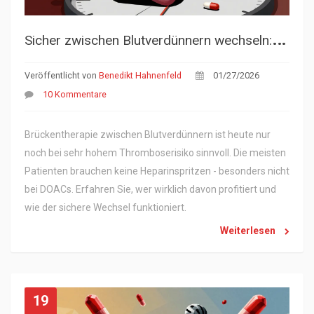
S
icher zwischen Blutverdünnern wechseln: Die aktuelle Leitlinie zur Brückentherapie
Veröffentlicht von
Benedikt Hahnenfeld
01/27/2026
10 Kommentare
Brückentherapie zwischen Blutverdünnern ist heute nur
noch bei sehr hohem Thromboserisiko sinnvoll. Die meisten
Patienten brauchen keine Heparinspritzen - besonders nicht
bei DOACs. Erfahren Sie, wer wirklich davon profitiert und
wie der sichere Wechsel funktioniert.
Weiterlesen
19