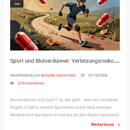
Jan
S
port und Blutverdünner: Verletzungsrisiko und Schutzstrategien
Veröffentlicht von
Benedikt Hahnenfeld
01/19/2026
20 Kommentare
Blutverdünner und Sport? Ja, das geht - aber nur mit klaren
Regeln. Erfahre, welche Sportarten sicher sind, welches
Medikament das beste ist und wie du dein Risiko minimierst.
Weiterlesen