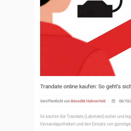
Trandate online kaufen: So geht's sic
Veröffentlicht von
Benedikt Hahnenfeld
06/10/
So kaufen Sie Trandate (Labetalol) sicher und leg
Versandapotheken und den Einsatz von günstige