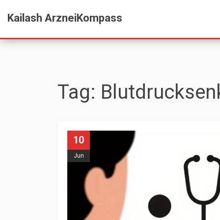
Kailash ArzneiKompass
Tag: Blutdrucksen
10
Jun