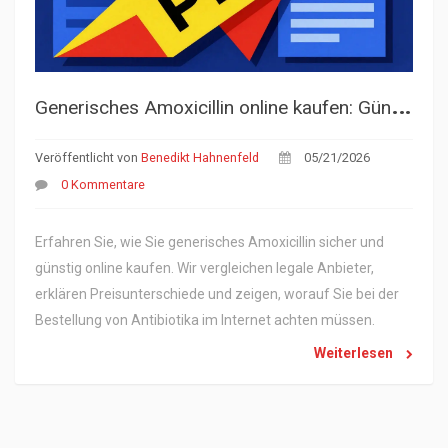
G
enerisches Amoxicillin online kaufen: Günstig, sicher und legal im Jahr 2026
Veröffentlicht von
Benedikt Hahnenfeld
05/21/2026
0 Kommentare
Erfahren Sie, wie Sie generisches Amoxicillin sicher und
günstig online kaufen. Wir vergleichen legale Anbieter,
erklären Preisunterschiede und zeigen, worauf Sie bei der
Bestellung von Antibiotika im Internet achten müssen.
Weiterlesen