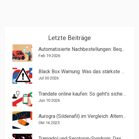
Letzte Beiträge
Automatisierte Nachbestellungen: Bequeme Funktionen für Generika
Feb 19 2026
Black Box Warnung: Was das stärkste FDA-Sicherheitssignal wirklich bedeutet
Jul 30 2026
Trandate online kaufen: So geht's sicher & legal (2026)
Jun 10 2026
Aurogra (Sildenafil) im Vergleich: Alternativen, Wirkungsdauer & Kosten
Okt 16 2025
Tramadol und Serotonin-Syndrom: Das atypische Opioid-Risiko