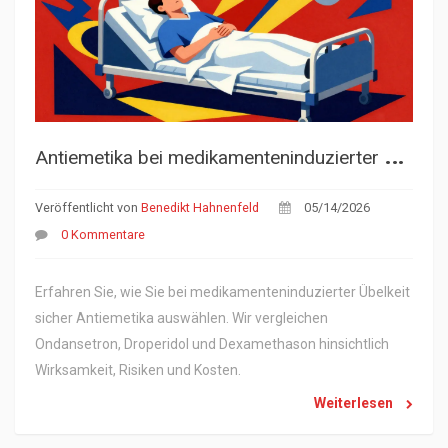
A
ntiemetika bei medikamenteninduzierter Übelkeit: Sichere Auswahl und Anwendung
Veröffentlicht von
Benedikt Hahnenfeld
05/14/2026
0 Kommentare
Erfahren Sie, wie Sie bei medikamenteninduzierter Übelkeit
sicher Antiemetika auswählen. Wir vergleichen
Ondansetron, Droperidol und Dexamethason hinsichtlich
Wirksamkeit, Risiken und Kosten.
Weiterlesen