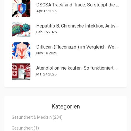
DSCSA Track-and-Trace: So stoppt die Pharmaindustrie gefälschte Medikamente
Apr 15 2026
Hepatitis B: Chronische Infektion, Antivirale und Impfung
Feb 15 2026
Diflucan (Fluconazol) im Vergleich: Welche Alternativen gibt es und welche ist die beste?
Nov 18 2025
Atenolol online kaufen: So funktioniert es sicher & legal in Deutschland
Mai 24 2026
Kategorien
Gesundheit & Medizin
(204)
Gesundheit
(1)