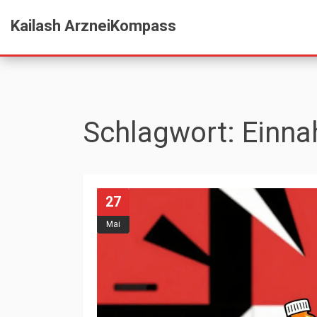
Kailash ArzneiKompass
Schlagwort: Einn
27
Mai