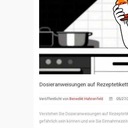
Dosieranweisungen auf Rezeptetikette
Veröffentlicht von
Benedikt Hahnenfeld
05/27/
Verstehen Sie Dosieranweisungen auf Rezeptetiket
gefährlich sein können und wie Sie Einnahmezeit