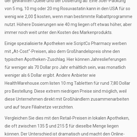
der gewählten Quelle und der Dosierung ab. Eine 30er-Packung
von 5 mg, 10 mg oder 20 mg Rosuvastatin kann in den USA für so
wenig wie 2,00 $ kosten, wenn man bestimmte Rabattprogramme
nutzt. Höhere Dosierungen wie 40 mg liegen oft etwas höher, aber
immer noch weit unter den Kosten des Markenprodukts.
Einige spezialisierte Apotheken wie ScriptCo Pharmacy werben
mit „At-Cost“-Preisen, also dem Großhandelspreis ohne den
typischen Apotheken-Zuschlag. Hier können Jahreslieferungen
für weniger als 70 Dollar pro Jahr erhältlich sein, was monatlich
weniger als 6 Dollar ergibt. Andere Anbieter wie
HealthWarehouse.com listen 10 mg Tabletten für rund 7,80 Dollar
pro Bestellung. Diese extrem niedrigen Preise sind möglich, weil
diese Unternehmen direkt mit Großhändlern zusammenarbeiten
und auf teure Filialnetze verzichten.
Vergleichen Sie dies mit den Retail-Preisen in lokalen Apotheken,
die oft zwischen 135 $ und 215 $ für dieselbe Menge liegen
können. Der Unterschied ist dramatisch und macht den Online-