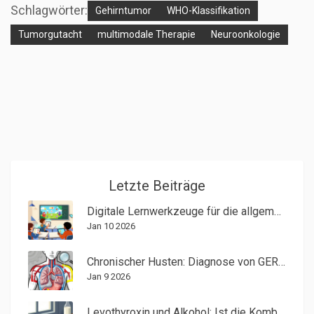
Schlagwörter:
Gehirntumor
WHO-Klassifikation
Tumorgutacht
multimodale Therapie
Neuroonkologie
Letzte Beiträge
Digitale Lernwerkzeuge für die allgemeine Bildung: Apps und E-Learning-Plattformen 2025
Jan 10 2026
Chronischer Husten: Diagnose von GERD, Asthma und Postnasalem Tropfen
Jan 9 2026
Levothyroxin und Alkohol: Ist die Kombination sicher?