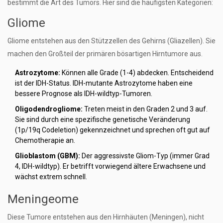
bestimmt die Art des Tumors. Hier sind die häufigsten Kategorien:
Gliome
Gliome entstehen aus den Stützzellen des Gehirns (Gliazellen). Sie
machen den Großteil der primären bösartigen Hirntumore aus.
Astrozytome:
Können alle Grade (1-4) abdecken. Entscheidend
ist der IDH-Status. IDH-mutante Astrozytome haben eine
bessere Prognose als IDH-wildtyp-Tumoren.
Oligodendrogliome:
Treten meist in den Graden 2 und 3 auf.
Sie sind durch eine spezifische genetische Veränderung
(1p/19q Codeletion) gekennzeichnet und sprechen oft gut auf
Chemotherapie an.
Glioblastom (GBM):
Der aggressivste Gliom-Typ (immer Grad
4, IDH-wildtyp). Er betrifft vorwiegend ältere Erwachsene und
wächst extrem schnell.
Meningeome
Diese Tumore entstehen aus den Hirnhäuten (Meningen), nicht