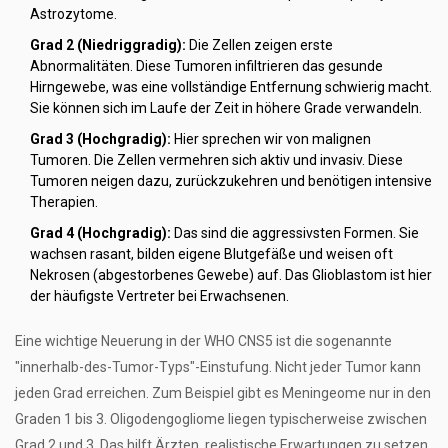
Astrozytome.
Grad 2 (Niedriggradig):
Die Zellen zeigen erste
Abnormalitäten. Diese Tumoren infiltrieren das gesunde
Hirngewebe, was eine vollständige Entfernung schwierig macht.
Sie können sich im Laufe der Zeit in höhere Grade verwandeln.
Grad 3 (Hochgradig):
Hier sprechen wir von malignen
Tumoren. Die Zellen vermehren sich aktiv und invasiv. Diese
Tumoren neigen dazu, zurückzukehren und benötigen intensive
Therapien.
Grad 4 (Hochgradig):
Das sind die aggressivsten Formen. Sie
wachsen rasant, bilden eigene Blutgefäße und weisen oft
Nekrosen (abgestorbenes Gewebe) auf. Das Glioblastom ist hier
der häufigste Vertreter bei Erwachsenen.
Eine wichtige Neuerung in der WHO CNS5 ist die sogenannte
"innerhalb-des-Tumor-Typs"-Einstufung. Nicht jeder Tumor kann
jeden Grad erreichen. Zum Beispiel gibt es Meningeome nur in den
Graden 1 bis 3. Oligodengogliome liegen typischerweise zwischen
Grad 2 und 3. Das hilft Ärzten, realistische Erwartungen zu setzen.