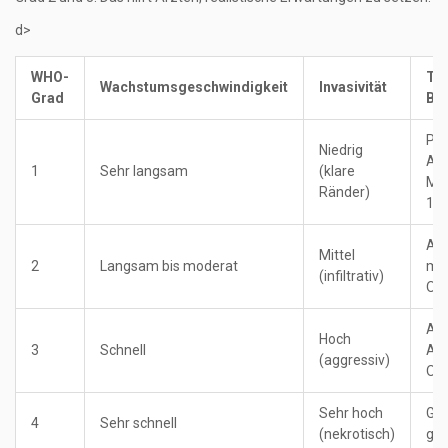
d>
WHO-
Ty
Wachstumsgeschwindigkeit
Invasivität
Grad
Bei
Pil
Niedrig
Ast
1
Sehr langsam
(klare
Men
Ränder)
1)
Ast
Mittel
2
Langsam bis moderat
mut
(infiltrativ)
Oli
Ana
Hoch
3
Schnell
Ast
(aggressiv)
Oli
Sehr hoch
Gli
4
Sehr schnell
(nekrotisch)
gli