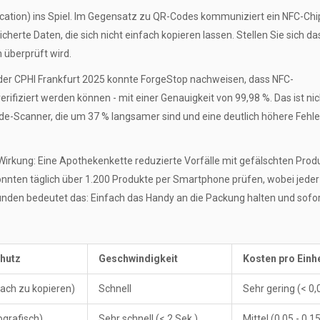
cation
) ins Spiel. Im Gegensatz zu QR-Codes kommuniziert ein NFC-Chip
herte Daten, die sich nicht einfach kopieren lassen. Stellen Sie sich da
n überprüft wird.
 der CPHI Frankfurt 2025 konnte ForgeStop nachweisen, dass NFC-
rifiziert werden können - mit einer Genauigkeit von 99,98 %. Das ist nic
code-Scanner, die um 37 % langsamer sind und eine deutlich höhere Fehle
e Wirkung: Eine Apothekenkette reduzierte Vorfälle mit gefälschten Pro
nnten täglich über 1.200 Produkte per Smartphone prüfen, wobei jede
nden bedeutet das: Einfach das Handy an die Packung halten und sofo
hutz
Geschwindigkeit
Kosten pro Einhe
fach zu kopieren)
Schnell
Sehr gering (< 0,
ografisch)
Sehr schnell (< 2 Sek.)
Mittel (0,05 - 0,15