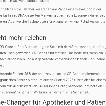
al eine massive Gesundheitskrise.
chneller als die Fälscher. Wir stehen am Rande einer Revolution in der
ps bis hin zu DNA-basierten Markern gibt es heute Lösungen, die es Bet
en. Aber welche Technologien funktionieren wirklich? Und wie schütz
ht mehr reichen
 QR-Code auf der Verpackung, ein Scan mit dem Smartphone, und fertig.
alten Eisen geworden. QR-Codes sind statisch. Das bedeutet, wenn ein F
nenfach ausdrucken und auf gefälschte Verpackungen kleben. Der Scanne
est.
reckende Zahlen: 78 % der pharmazeutischen QR-Code-Implementieru
ografischen Schutz bieten. Im dritten Quartal 2025 führte dies bei einem
trückruf im Wert von 147 Millionen Dollar, nachdem Kriminelle die 
ach scannen“ nicht mehr. Wir brauchen dynamische Sicherheit.
e-Changer für Apotheker und Patien