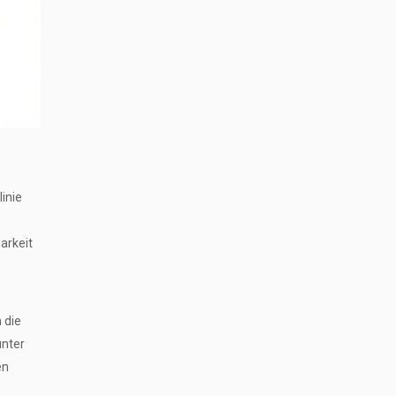
linie
arkeit
 die
unter
en