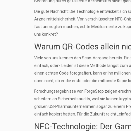
Bedrohung durch gefälschte Arzneimittel bleibt glob
Die gute Nachricht: Die Technologie entwickelt sich s
Arzneimittelsicherheit. Von verschlüsselten NFC-Chi
fast unmöglich machen, echte Medikamente zu kopier
uns konkret?
Warum QR-Codes allein nic
Viele von uns kennen den Scan-Vorgang bereits. Ein
einfach, oder? Leider ist diese Methode längst zum 
einen echten Code fotografiert, kann er ihn millio
dann nicht, ob er die erste oder die millionste Kopie li
Forschungsergebnisse von ForgeStop zeigen ersch
scheitern an Sicherheitsaudits, weil sie keinen krypt
großen US-Pharmaunternehmen sogar zu einem Produk
einfach kopiert hatten. Für die Zukunft reicht „einf
NFC-Technologie: Der Gam