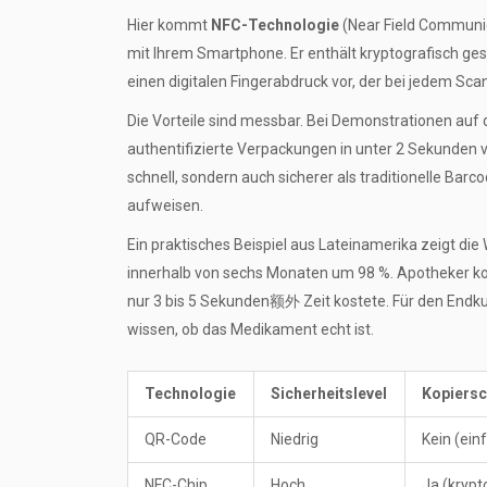
Hier kommt
NFC-Technologie
(
Near Field Communi
mit Ihrem Smartphone. Er enthält kryptografisch gesic
einen digitalen Fingerabdruck vor, der bei jedem Sca
Die Vorteile sind messbar. Bei Demonstrationen auf
authentifizierte Verpackungen in unter 2 Sekunden ve
schnell, sondern auch sicherer als traditionelle Bar
aufweisen.
Ein praktisches Beispiel aus Lateinamerika zeigt di
innerhalb von sechs Monaten um 98 %. Apotheker ko
nur 3 bis 5 Sekunden额外 Zeit kostete. Für den Endku
wissen, ob das Medikament echt ist.
Technologie
Sicherheitslevel
Kopiersc
QR-Code
Niedrig
Kein (ein
NFC-Chip
Hoch
Ja (krypt