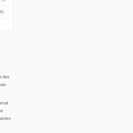
 €)
z des
hain
inmal
he
manten