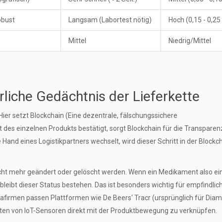
obust
Langsam (Labortest nötig)
Hoch (0,15 - 0,25
Mittel
Niedrig/Mittel
liche Gedächtnis der Lieferkette
Hier setzt
Blockchain
(
Eine dezentrale, fälschungssichere
t des einzelnen Produkts bestätigt, sorgt Blockchain für die Transparen
nd eines Logistikpartners wechselt, wird dieser Schritt in der Blockc
cht mehr geändert oder gelöscht werden. Wenn ein Medikament also e
leibt dieser Status bestehen. Das ist besonders wichtig für empfindlic
afirmen passen Plattformen wie De Beers‘ Tracr (ursprünglich für Dia
aten von IoT-Sensoren direkt mit der Produktbewegung zu verknüpfen.