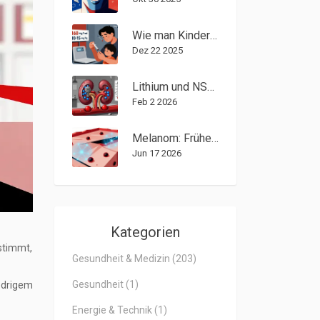
Wie man Kindermedikamente nach Alter und Gewicht richtig liest
Dez 22 2025
Lithium und NSAIDs: Risiken von Nephrotoxizität und Toxizität
Feb 2 2026
Melanom: Früherkennung durch KI und moderne Immuntherapie im Jahr 2026
Jun 17 2026
Kategorien
 stimmt,
Gesundheit & Medizin
(203)
Gesundheit
(1)
iedrigem
Energie & Technik
(1)