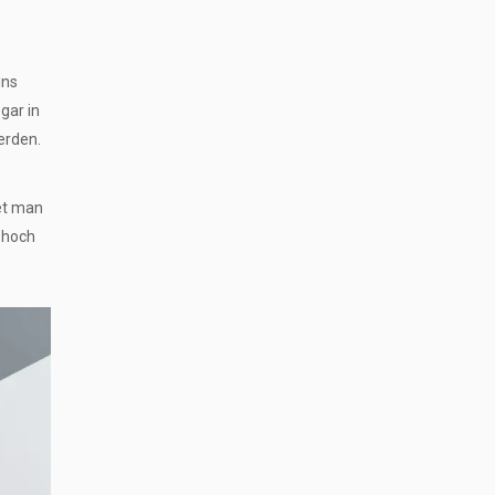
ins
gar in
erden.
det man
 hoch