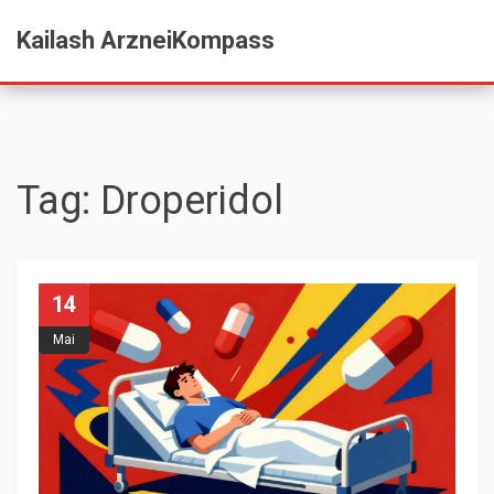
Kailash ArzneiKompass
Tag: Droperidol
14
Mai