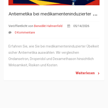
A
ntiemetika bei medikamenteninduzierter Übelkeit: Sichere Auswahl und Anwendung
Veröffentlicht von
Benedikt Hahnenfeld
05/14/2026
0 Kommentare
Erfahren Sie, wie Sie bei medikamenteninduzierter Übelkeit
sicher Antiemetika auswählen. Wir vergleichen
Ondansetron, Droperidol und Dexamethason hinsichtlich
Wirksamkeit, Risiken und Kosten.
Weiterlesen