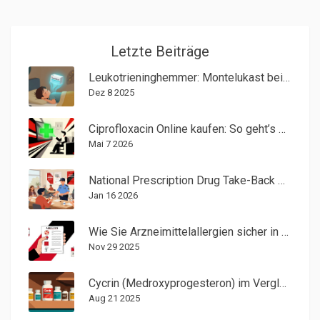
Letzte Beiträge
Leukotrieninghemmer: Montelukast bei allergischen Atemwegserkrankungen
Dez 8 2025
Ciprofloxacin Online kaufen: So geht’s sicher mit Rezept & Telemedizin
Mai 7 2026
National Prescription Drug Take-Back Days: Was Sie erwarten können
Jan 16 2026
Wie Sie Arzneimittelallergien sicher in Ihre medizinischen Unterlagen eintragen
Nov 29 2025
Cycrin (Medroxyprogesteron) im Vergleich: Alternativen & Bewertung
Aug 21 2025