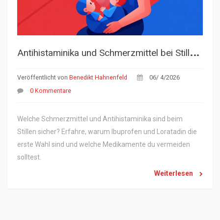
A
ntihistaminika und Schmerzmittel bei Stillen: Was ist sicher?
Veröffentlicht von
Benedikt Hahnenfeld
06/ 4/2026
0 Kommentare
Welche Schmerzmittel und Antihistaminika sind beim
Stillen sicher? Erfahre, warum Ibuprofen und Loratadin die
erste Wahl sind und welche Medikamente du vermeiden
solltest.
Weiterlesen