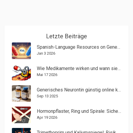
Letzte Beiträge
Spanish-Language Resources on Generic Medications: What Spanish-Speaking Patients Need to Know
Jan 3 2026
Wie Medikamente wirken und wann sie sicher sind: Ein Leitfaden
Mai 17 2026
Generisches Neurontin günstig online kaufen - Sicher, legal & preiswert
Sep 13 2025
Hormonpflaster, Ring und Spirale: Sicherheit und Risiken im Vergleich
Apr 19 2026
Trimethoprim und Kaliumspiegel: Risiko einer Hyperkaliämie